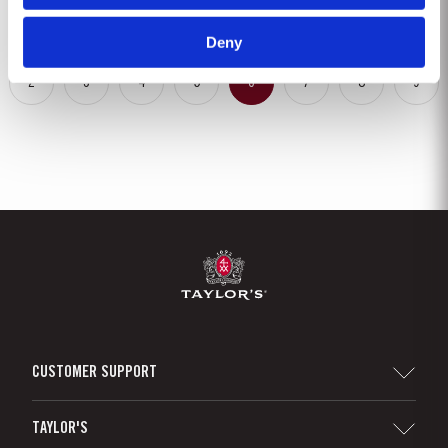
Deny
2
3
4
5
6
7
8
9
CUSTOMER SUPPORT
Sitemap
TAYLOR'S
Distribuidores e Retalhistas