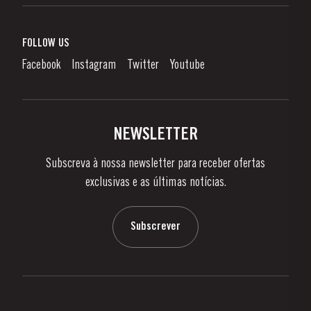
Vinho do Porto
Responsabilidade Corporativa
O que é o Vinho do Porto?
FOLLOW US
Canal de Denúncias
Como Apreciar
Facebook
Instagram
Twitter
Youtube
Política de Privacidade
Comprar
Links
Vinhas e Adegas
Contactos
NEWSLETTER
Sobre a Taylor's
Subscreva à nossa newsletter para receber ofertas
Notícias e Eventos
exclusivas e as últimas notícias.
Blog
Contactos
Subscrever