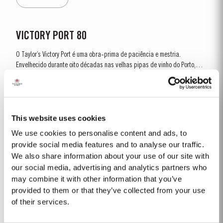
encorpados, com intensa cor e aromas muito...
VICTORY PORT 80
O Taylor’s Victory Port é uma obra-prima de paciência e mestria.
Envelhecido durante oito décadas nas velhas pipas de vinho do Porto,
este maravilhoso Tawny representa o auge do incomparável savoir-faire
Ver Mais
da Taylor’s na produção de Vinhos do Porto excecionais. Para criar este
vinho...
This website uses cookies
TAWNY 10 ANOS
We use cookies to personalise content and ads, to
O Taylor’s Tawny 10 Anos constitui um excelente exemplo de um vinho do
provide social media features and to analyse our traffic.
Porto Tawny com indicação de idade feito a partir de vinhos do Porto
We also share information about your use of our site with
tintos seleccionados, que tiveram origem nas melhores vinhas do Cima
our social media, advertising and analytics partners who
Ver Mais
Corgo e do Douro Superior. Os vinhos são envelhecidos em cascos de
may combine it with other information that you’ve
madeira de aproximadamente 630 litros de...
provided to them or that they’ve collected from your use
of their services.
1863 SINGLE HARVEST