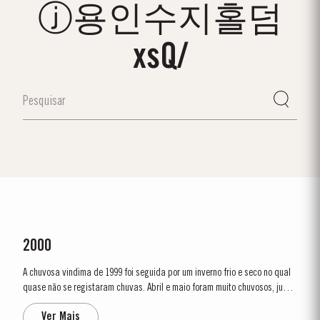
ⓙ용인수지홀덤
xsQ/
2000
A chuvosa vindima de 1999 foi seguida por um inverno frio e seco no qual
quase não se registaram chuvas. Abril e maio foram muito chuvosos, junho
e julho secos, e a primeira metade de agosto extremamente quente. A
Ver Mais
vindima começou a 20 de setembro. Os vinhos resultantes foram muito