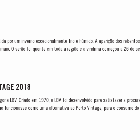
ida por um inverno excecionalmente frio e húmido. A aparição dos rebentos d
de maio. O verão foi quente em toda a região e a vindima começou a 26 de s
NTAGE 2018
tegoria LBV. Criado em 1970, o LBV foi desenvolvido para satisfazer a procu
que funcionasse como uma alternativa ao Porto Vintage, para o consumo do 
fado após dois anos em madeira e que...