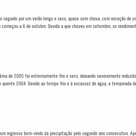
oi seguido por um verão longo e seco, quase sem chuva, com exceção de 
a começou a 6 de outubro. Devido a que choveu em setembro, os rendiment
perava. Reprovado quando jovem por apresentar a...
dima de 2005 foi extremamente frio e seco, deixando severamente reduzid
ua, a temporada de crescimento começou mais
 a temporada de crescimento foi...
 um regresso bem-vindo da precipitação pelo segundo ano consecutivo. Ap