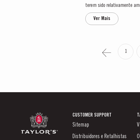
terem sido relativamente am
primavera e o início do verão 
Ver Mais
1
CUSTOMER SUPPORT
T
Sitemap
V
Distribuidores e Retalhistas
O