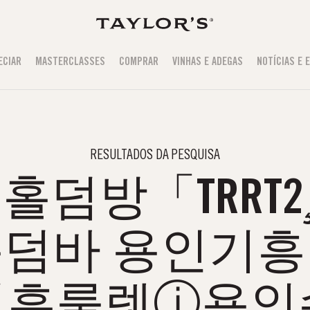
ECIAR
MASTERCLASSES
COMPRAR
VINHAS E ADEGAS
NOTÍCIAS E 
RESULTADOS DA PESQUISA
덤방「TRRT2¸
덤바 용인기
기흥룰렛ⓙ용인