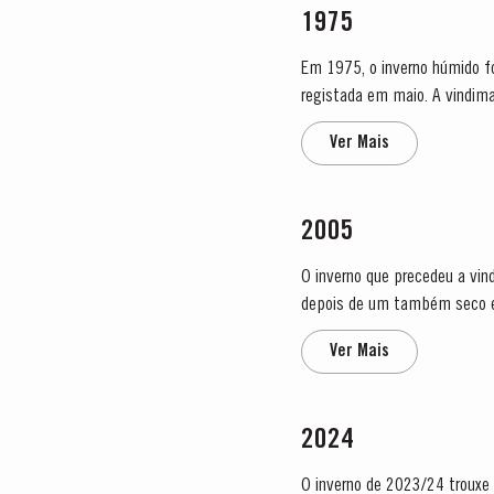
1975
Em 1975, o inverno húmido f
registada em maio. A vindim
do que se es
Ver Mais
2005
O inverno que precedeu a vin
depois de um também seco e quente 2004. Devido ao tempo frio e à escassez de ág
tarde do que o habitual. Toda
Ver Mais
2024
O inverno de 2023/24 trouxe