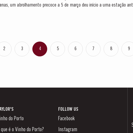
enas, um abrolhamento precoce a 5 de março deu início a uma estação ant
foram frescos,...
2
3
4
5
6
7
8
9
AYLOR'S
FOLLOW US
inho do Porto
Facebook
 que é o Vinho do Porto?
Instagram