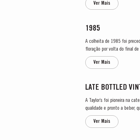
Ver Mais
1985
A colheita de 1985 foi preced
floração por volta do final 
vindima era evidente que o...
Ver Mais
LATE BOTTLED VI
A Taylor’s foi pioneira na ca
qualidade e pronto a beber, 
Porto Vintage, que é engarra
Ver Mais