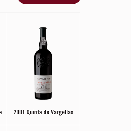
1960
1970
1980
1990
2000
2010
2020
Toutes les années
a
2001 Quinta de Vargellas