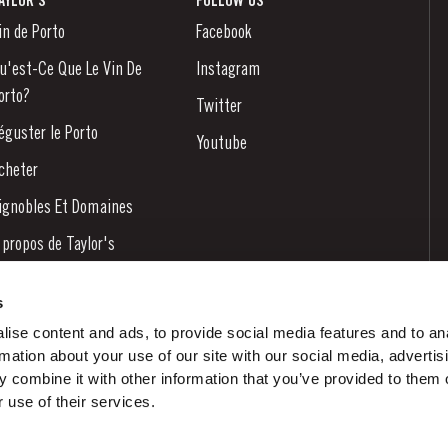
AYLOR'S
FOLLOW US
in de Porto
Facebook
u'est-Ce Que Le Vin De
Instagram
orto?
Twitter
éguster le Porto
Youtube
cheter
ignobles Et Domaines
 propos de Taylor's
ouvelles
s
log
ise content and ads, to provide social media features and to an
rmation about your use of our site with our social media, advertis
ontactez-nous
 combine it with other information that you’ve provided to them o
 use of their services.