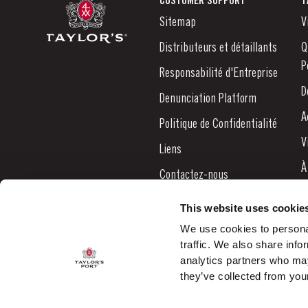
CUSTOMER SUPPORT
T
Sitemap
V
Distributeurs et détaillants
Q
P
Responsabilité d'Entreprise
D
Denunciation Platform
A
Politique de Confidentialité
V
Liens
À
Contactez-nous
N
This website uses cookie
B
We use cookies to personal
traffic. We also share info
C
analytics partners who may
they’ve collected from your