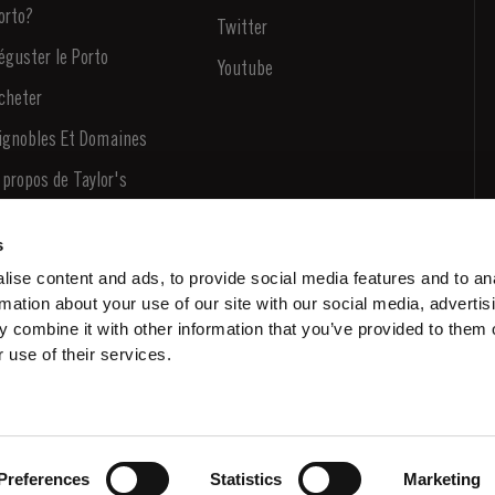
orto?
Twitter
éguster le Porto
Youtube
cheter
ignobles Et Domaines
 propos de Taylor's
ouvelles
s
log
ise content and ads, to provide social media features and to an
rmation about your use of our site with our social media, advertis
ontactez-nous
 combine it with other information that you’ve provided to them o
 use of their services.
Preferences
Statistics
Marketing