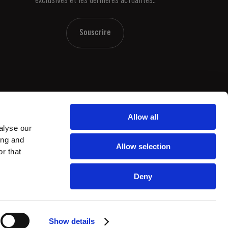
exclusives et les dernières actualités..
Souscrire
Allow all
alyse our
ing and
Allow selection
r that
Deny
by
webcomum
Show details