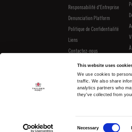
P
Responsabilité d'Entreprise
D
Denunciation Platform
A
Politique de Confidentialité
V
Liens
À
Contactez-nous
N
This website uses cookie
B
We use cookies to personal
traffic. We also share info
C
analytics partners who may
they’ve collected from your
Consent
© 2026 Taylor's Port ALL RIGHTS RESERVED.
Necessary
Selection