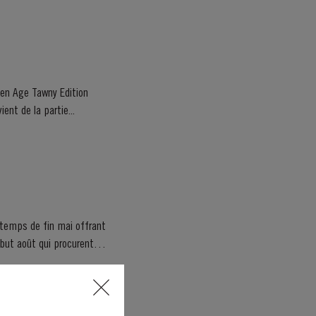
den Age Tawny Edition
us. Ce porto 50 ans d’âge provient de la partie...
e temps de fin mai offrant