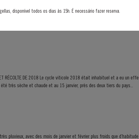
VEST
gellas, disponível todos os dias às 15h. É necessário fazer reserva.
s vastes réserves de très vieux Porto vieillis en fût. Ils comprennent une co
rtos d'une seule année qui atteignent pleine maturité en fûts de chêne et a
 inhabituel et a eu un effet marqué sur le caractère du
 été très sèche et chaude et au 15 janvier, près des deux tiers du pays...
ès pluvieux, avec des mois de janvier et février plus froids que d’habitude