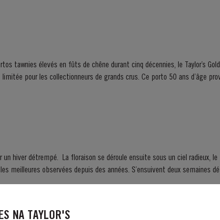
rtos tawnies élevés en fûts de chêne durant cinq décennies, le Taylor’s Gol
Spéciale est proposé en série limitée pour les collectionneurs de grands cr
un hiver détrempé. La floraison se déroule ensuite sous un ciel radieux, l
ervées depuis des années. S’ensuivent deux semaines début août qui procurent
S NA TAYLOR'S