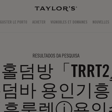
GUSTER LE PORTO
ACHETER
VIGNOBLES ET DOMAINES
NOUVELLES
RESULTADOS DA PESQUISA
덤방「TRRT2¸
덤바 용인기
기흥룰렛ⓙ용인