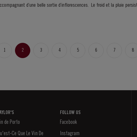
belle sortie d’inflorescences. Le froid et la pluie persistent jusqu’en mai puis
1
2
3
4
5
6
7
8
AYLOR'S
FOLLOW US
in de Porto
Facebook
u'est-Ce Que Le Vin De
Instagram