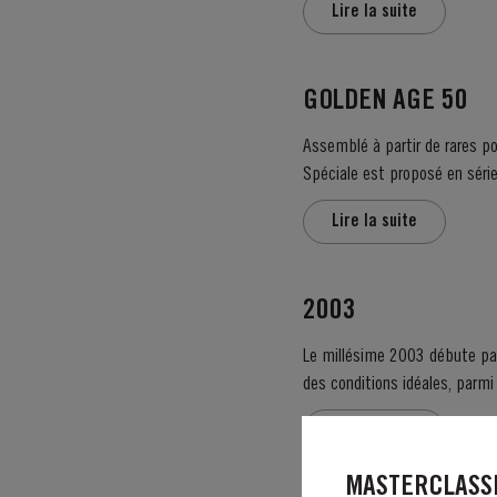
Lire la suite
GOLDEN AGE 50
Assemblé à partir de rares po
Lire la suite
2003
Le millésime 2003 débute par 
des conditions idéales, parmi les meilleures obs
cette...
Lire la suite
MASTERCLASSE