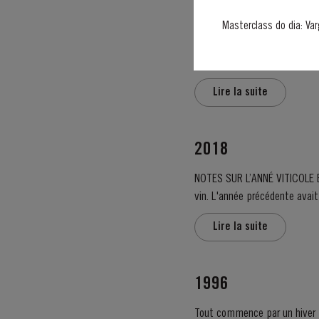
1966 SINGLE HAR
Masterclass do dia: Var
Taylor’s détient l'une des plu
seule récolte. Ce sont des Po
Lire la suite
2018
NOTES SUR L’ANNÉ VITICOLE ET RÉCOLTE DE 2018 Le cycle viticole 2018 était
vin. L'année précédente avait
Lire la suite
1996
Tout commence par un hiver tr