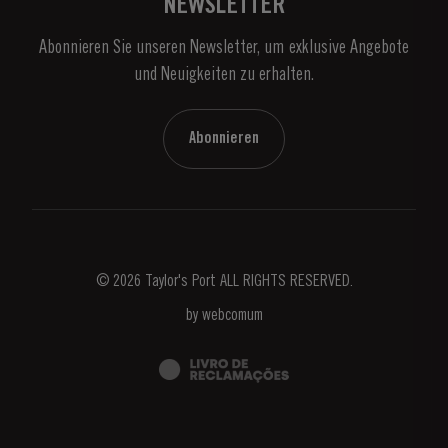
NEWSLETTER
Über Taylor's
Abonnieren Sie unseren Newsletter, um exklusive Angebote
Nachrichten
und Neuigkeiten zu erhalten.
Blog
Kontaktieren Sie uns
Abonnieren
© 2026 Taylor's Port ALL RIGHTS RESERVED.
by
webcomum