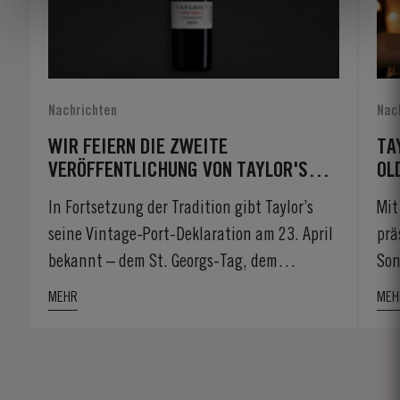
Nachrichten
Nac
Y
WIR FEIERN DIE ZWEITE
TA
VERÖFFENTLICHUNG VON TAYLOR'S
OL
SENTINELS VINTAGE PORT
In Fortsetzung der Tradition gibt Taylor’s
Mit
seine Vintage-Port-Deklaration am 23. April
prä
bekannt – dem St. Georgs-Tag, dem
Son
Schutzpatron...
MEHR
MEH