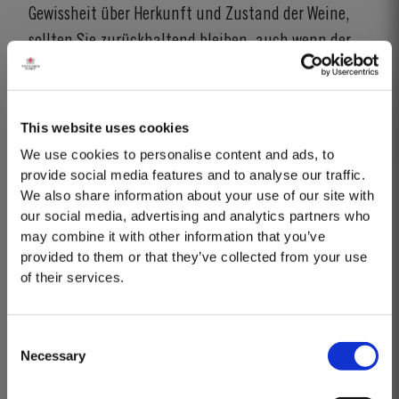
Gewissheit über Herkunft und Zustand der Weine,
sollten Sie zurückhaltend bleiben, auch wenn der
Preis noch so verlockend erscheint. Vintage Port
leidet wie jeder andere Qualitätswein, wenn er zu
lange falsch gelagert wurde.
This website uses cookies
We use cookies to personalise content and ads, to
provide social media features and to analyse our traffic.
We also share information about your use of our site with
GO BACK
SHARE
our social media, advertising and analytics partners who
may combine it with other information that you’ve
provided to them or that they’ve collected from your use
of their services.
Consent
Necessary
Selection
MASTERCLASSES NA TAYLOR'S