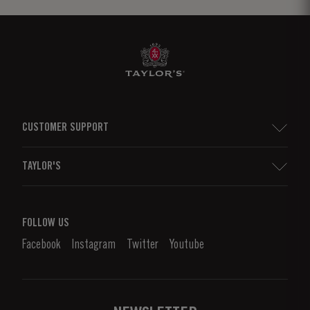
CUSTOMER SUPPORT
Seitenverzeichnis
TAYLOR'S
Importeure und Wichtigste Fachhändler
Portwein
Unternehmensverantwortung
Was Ist Portwein?
FOLLOW US
Denunciation Platform
Portweingenuss
Facebook
Instagram
Twitter
Youtube
Datenschutzpolitik
Portwein kaufen
Links
Weingüter & Kellereien
Kontaktieren Sie uns