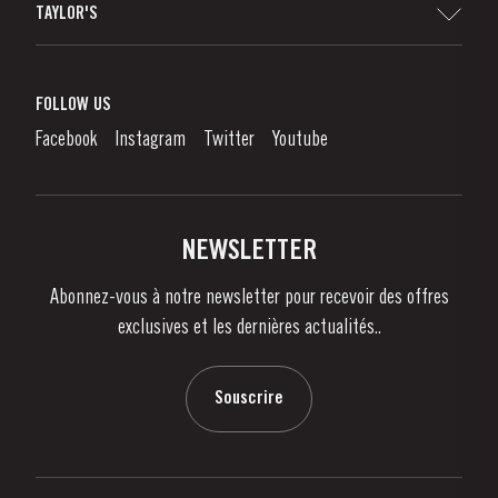
TAYLOR'S
Distributeurs et détaillants
Vin de Porto
Responsabilité d'Entreprise
Qu'est-Ce Que Le Vin De Porto?
FOLLOW US
Denunciation Platform
Déguster le Porto
Facebook
Instagram
Twitter
Youtube
Politique de Confidentialité
Acheter
Liens
Vignobles Et Domaines
Contactez-nous
NEWSLETTER
À propos de Taylor's
Abonnez-vous à notre newsletter pour recevoir des offres
Nouvelles
exclusives et les dernières actualités..
Blog
Contactez-nous
Souscrire