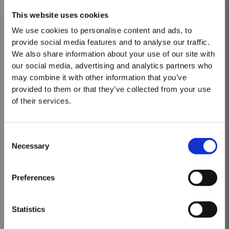
This website uses cookies
2000
2003
2007
2009
We use cookies to personalise content and ads, to
provide social media features and to analyse our traffic.
Décennie de 2010
We also share information about your use of our site with
our social media, advertising and analytics partners who
2011
2016
2017
2018
may combine it with other information that you’ve
provided to them or that they’ve collected from your use
of their services.
QUINTA DE VARGELLAS
Consent
Necessary
Selection
Décennie de 1980
MASTERCLASSES NA TAYLOR'S
QUINTA DE TERRA FEITA
Masterclass do dia: Vargellas, disponível todos os dias às 15h. É
1987
1988
Preferences
necessário fazer reserva.
Décennie de 1980
Décennie de 1990
Statistics
VARGELLAS VINHA VELHA
1988