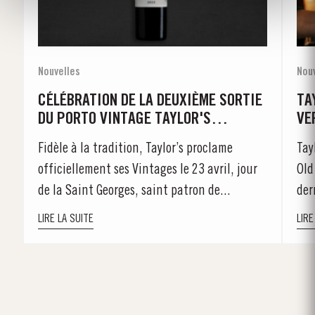
Nouvelles
Nou
CÉLÉBRATION DE LA DEUXIÈME SORTIE
TA
DU PORTO VINTAGE TAYLOR'S
VE
SENTINELS
Fidèle à la tradition, Taylor’s proclame
Tay
officiellement ses Vintages le 23 avril, jour
Old
de la Saint Georges, saint patron de...
der
LIRE LA SUITE
LIRE