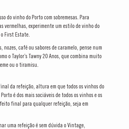
so do vinho do Porto com sobremesas. Para
as vermelhas, experimente um estilo de vinho do
o First Estate.
 nozes, café ou sabores de caramelo, pense num
como o Taylor’s Tawny 20 Anos, que combina muito
eme ou o tiramisu.
final da refeição, altura em que todos os vinhos do
Porto é dos mais sociáveis de todos os vinhos e os
feito final para qualquer refeição, seja em
S NA TAYLOR'S
gellas, disponível todos os dias às 15h. É necessário fazer reserva.
inar uma refeição é sem dúvida o Vintage,