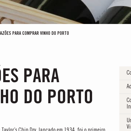
RAZÕES PARA COMPRAR VINHO DO PORTO
ÕES PARA
C
A
HO DO PORTO
C
I
U
V
 Taylor’s Chip Dry, lançado em 1934, foi o primeiro