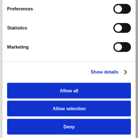
Masterclass do dia: Vargellas, disponível todos os dias às 15h. É
Preferences
necessário fazer reserva.
DESCOBRIR
Statistics
VARGELLAS, ‘THE’ DOURO QUINTA
Marketing
Diariamente às 15h
Os vinhos que irá provar: Quinta de Vargellas Vintage 1988, Quinta de
Vargellas Vintage 1995, Quinta de Vargellas Vintage 2005, Quinta de
Show details
Vargellas Vintage 2019.
Allow all
Reservar
Mais Informações
Allow selection
Deny