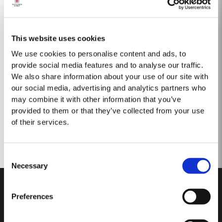
This website uses cookies
We use cookies to personalise content and ads, to
provide social media features and to analyse our traffic.
We also share information about your use of our site with
our social media, advertising and analytics partners who
DISTRIBUIDORES E RETALHISTAS
may combine it with other information that you’ve
provided to them or that they’ve collected from your use
of their services.
Descubra onde comprar vinho do Porto da Taylor's.
Consent
Contacte-nos
Necessary
Selection
Preferences