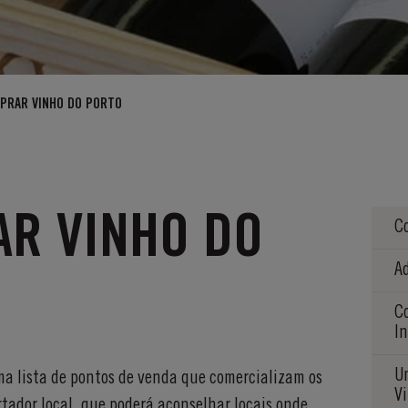
PRAR VINHO DO PORTO
R VINHO DO
C
A
C
I
U
ma lista de pontos de venda que comercializam os
V
rtador local, que poderá aconselhar locais onde