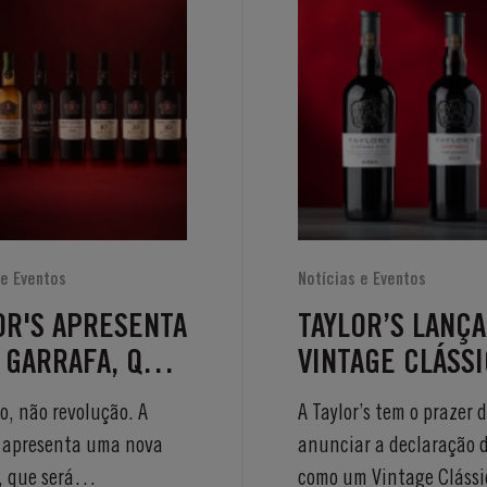
 e Eventos
Notícias e Eventos
OR'S APRESENTA
TAYLOR’S LANÇA
 GARRAFA, QUE
VINTAGE CLÁSS
A
2024 E SENTINE
, não revolução. A
A Taylor’s tem o prazer 
MPORALIDADE
2024
s apresenta uma nova
anunciar a declaração 
UA HERANÇA A
, que será
como um Vintage Clássi