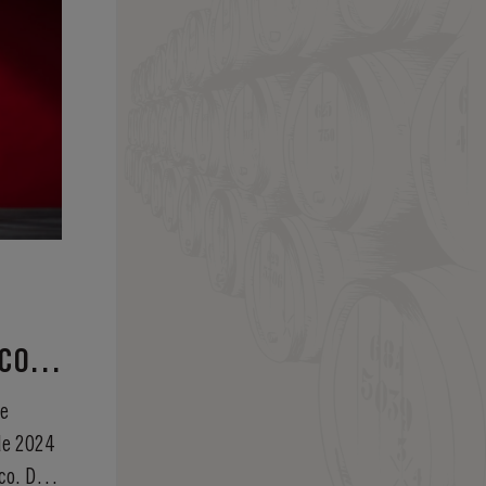
ICO
LS
de
de 2024
co. De