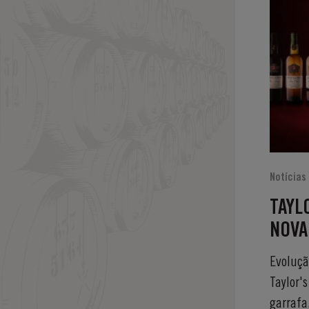
Notícias
TAYL
NOVA
ALIA 
Evolução
INTE
Taylor'
DA S
garrafa