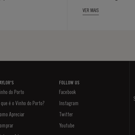
PEGADA
zida...
acordo com a...
VER MAIS
ENTAL MAIS
AYLOR'S
FOLLOW US
inho do Porto
Facebook
 que é o Vinho do Porto?
Instagram
omo Apreciar
Twitter
omprar
Youtube