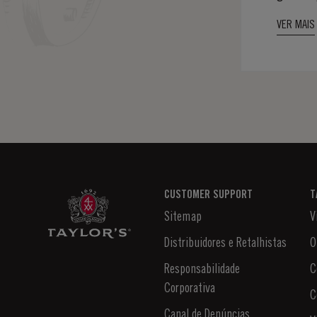
UMA 
introdu
VER MAIS
AMBI
LEVE
CUSTOMER SUPPORT
T
Sitemap
V
Distribuidores e Retalhistas
O
Responsabilidade
C
Corporativa
C
Canal de Denúncias