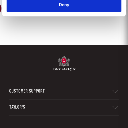
Deny
2
3
4
5
6
7
8
9
CUSTOMER SUPPORT
Sitemap
TAYLOR'S
Distribuidores e Retalhistas
Vinho do Porto
Responsabilidade Corporativa