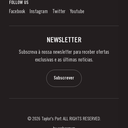
O que é o Vinho do Porto?
FOLLOW US
Canal de Denúncias
Como Apreciar
Facebook
Instagram
Twitter
Youtube
Política de Privacidade
Comprar
Links
Vinhas e Adegas
Contactos
NEWSLETTER
Sobre a Taylor's
Subscreva à nossa newsletter para receber ofertas
Notícias e Eventos
exclusivas e as últimas notícias.
Blog
Contactos
Subscrever
© 2026 Taylor's Port ALL RIGHTS RESERVED.