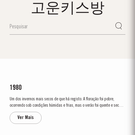
고운키스방
1980
Um dos invernos mais secos de que há registo. A floração foi pobre,
ocorrendo sob condições húmidas e frias, mas o verão foi quente e seco. A
vindima começou a 29 de setembro e o tempo, em geral, manteve-se seco.
Ver Mais
As condições permaneceram excelentes durante toda a vindima. As...