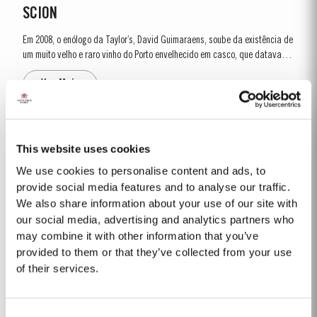
SCION
Em 2008, o enólogo da Taylor’s, David Guimaraens, soube da existência de
um muito velho e raro vinho do Porto envelhecido em casco, que datava do
período anterior à chegada da filoxera ao Douro, praga que destruiu a
Ver Mais
maior parte das vinhas da região. O vinho, com mais de 150 anos de
idade,...
1995
This website uses cookies
O primeiro vinho do Porto Vargellas Vinha Velha produzido. Na colheita de
We use cookies to personalise content and ads, to
1995 decidiu-se, excecionalmente, individualizar as melhores vinhas
provide social media features and to analyse our traffic.
destas parcelas da Vinha Velha e vindimar as suas uvas separadamente.
We also share information about your use of our site with
Ver Mais
Este raro vinho representa a quintessência de uma das melhores vinhas
our social media, advertising and analytics partners who
do mundo. Uma atípica primavera quente...
may combine it with other information that you’ve
provided to them or that they’ve collected from your use
2012
of their services.
O inverno que precedeu a vindima de 2012 foi muito mais seco e frio do
que o normal. O abrolhamento ocorreu na terceira semana de março sob
Consent