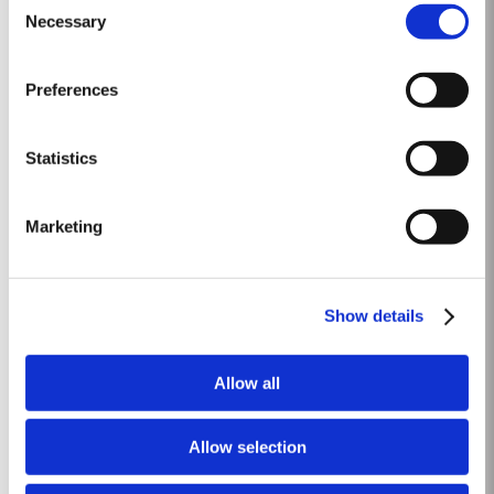
condições muito secas. Em abril e maio ocorreram bons níveis de
Necessary
Selection
Ver Mais
precipitação. No final de maio, as vinhas apresentavam um baixo vigor,
causado pela...
Preferences
2024
O inverno de 2023/24 trouxe um regresso bem-vindo da precipitação pelo
Statistics
segundo ano consecutivo. Apesar de as temperaturas terem sido
relativamente amenas, um abrolhamento precoce a 5 de março deu início
Ver Mais
a uma estação antecipada e promissora. A primavera e o início do verão
Marketing
foram frescos,...
FINE TAWNY
Show details
O Taylor’s Fine Tawny é particularmente popular na Europa Continental,
onde se bebe principalmente como aperitivo. Para aqueles que preferem
Allow all
um estilo mais ligeiro, este versátil Porto pode também ser apreciado
Ver Mais
depois da refeição. Notas de Prova O Taylor’s Fine Tawny...
Allow selection