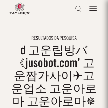
RESULTADOS DA PESQUISA
d 고운립방バ
《jusobot.com’ 고
운짭가사이✈고
운업소 고운아로
마 고운아로마✵