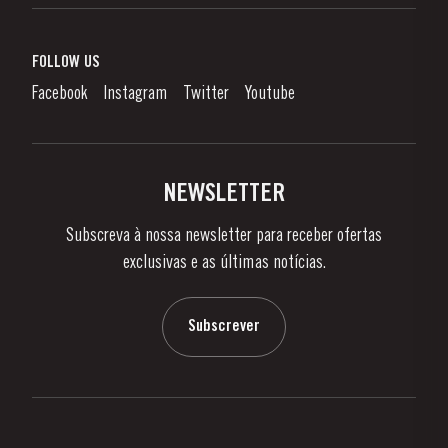
Vinho do Porto
Responsabilidade Corporativa
O que é o Vinho do Porto?
FOLLOW US
Canal de Denúncias
Como Apreciar
Facebook
Instagram
Twitter
Youtube
Política de Privacidade
Comprar
Links
Vinhas e Adegas
Contactos
NEWSLETTER
Sobre a Taylor's
Subscreva à nossa newsletter para receber ofertas
Notícias e Eventos
exclusivas e as últimas notícias.
Blog
Contactos
Subscrever