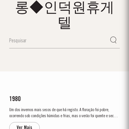
롱◆인덕원휴게
텔
1980
Um dos invernos mais secos de que há registo. A floração foi pobre,
ocorrendo sob condições húmidas e frias, mas o verão foi quente e seco. A
vindima começou a 29 de setembro e o tempo, em geral, manteve-se seco.
Ver Mais
As condições permaneceram excelentes durante toda a vindima. As...