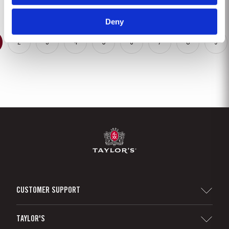
vindima foi extremamente quente e como...
Deny
2
3
4
5
6
7
8
9
CUSTOMER SUPPORT
Sitemap
TAYLOR'S
Distribuidores e Retalhistas