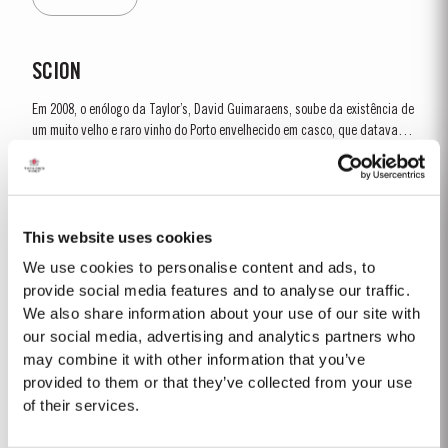
SCION
Em 2008, o enólogo da Taylor’s, David Guimaraens, soube da existência de
um muito velho e raro vinho do Porto envelhecido em casco, que datava do
período anterior à chegada da filoxera ao Douro, praga que destruiu a
Ver Mais
maior parte das vinhas da região. O vinho, com mais de 150 anos de
idade,...
This website uses cookies
1988
We use cookies to personalise content and ads, to
A colheita de 1988 foi precedida por um inverno seco e por uma primavera
provide social media features and to analyse our traffic.
invulgarmente húmida. As fortes precipitações afetaram a formação dos
We also share information about your use of our site with
bagos em muitas áreas do Douro, provocando rendimentos relativamente
our social media, advertising and analytics partners who
Ver Mais
limitados. No entanto, os meses de julho e agosto, críticos para a...
may combine it with other information that you’ve
provided to them or that they’ve collected from your use
of their services.
2008