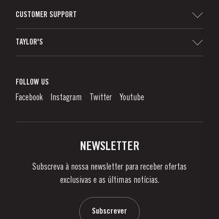
CUSTOMER SUPPORT
Sitemap
TAYLOR'S
Distribuidores e Retalhistas
Vinho do Porto
Responsabilidade Corporativa
O que é o Vinho do Porto?
FOLLOW US
Canal de Denúncias
Como Apreciar
Facebook
Instagram
Twitter
Youtube
Política de Privacidade
Comprar
Links
Vinhas e Adegas
Contactos
NEWSLETTER
Sobre a Taylor's
Subscreva à nossa newsletter para receber ofertas
Notícias e Eventos
exclusivas e as últimas notícias.
Blog
Contactos
Subscrever