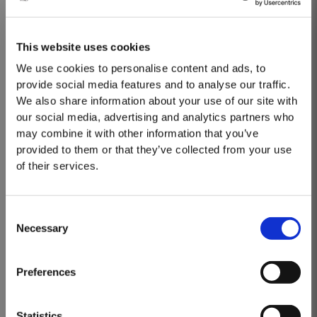
patrocínio de iniciativas que promovam a
diversidade e a inclusão na indústria, como a Bolsa
This website uses cookies
de Diversidade Golden Vines®.
We use cookies to personalise content and ads, to
Através dos nossos projetos de investigação e
provide social media features and to analyse our traffic.
We also share information about your use of our site with
desenvolvimento em curso, pretendemos aprofundar
our social media, advertising and analytics partners who
a nossa compreensão das práticas sustentáveis,
may combine it with other information that you’ve
abordando as alterações climáticas e o seu impacto
provided to them or that they’ve collected from your use
no setor vitivinícola. Com uma visão de longo prazo
of their services.
baseada na sustentabilidade, a The Fladgate
Partnership esforça-se por liderar o caminho na
Consent
Necessary
produção de vinho ambientalmente responsável,
Selection
MASTERCLASSES NA TAYLOR'S
garantindo um futuro melhor para as nossas vinhas
Masterclass do dia: Vargellas, disponível todos os dias às 15h. É
e comunidades.
Preferences
necessário fazer reserva.
DESCOBRIR
Statistics