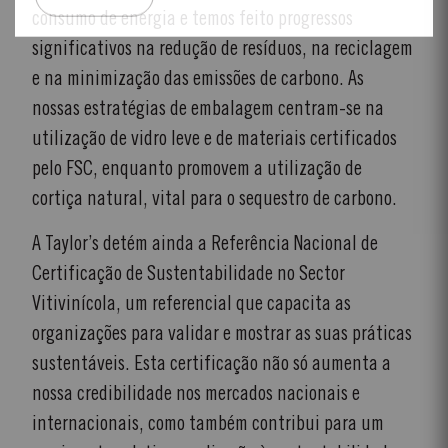
consumo de energia e temos feito progressos
significativos na redução de resíduos, na reciclagem
e na minimização das emissões de carbono. As
nossas estratégias de embalagem centram-se na
utilização de vidro leve e de materiais certificados
pelo FSC, enquanto promovem a utilização de
cortiça natural, vital para o sequestro de carbono.
A Taylor’s detém ainda a Referência Nacional de
Certificação de Sustentabilidade no Sector
Vitivinícola, um referencial que capacita as
organizações para validar e mostrar as suas práticas
sustentáveis. Esta certificação não só aumenta a
nossa credibilidade nos mercados nacionais e
internacionais, como também contribui para um