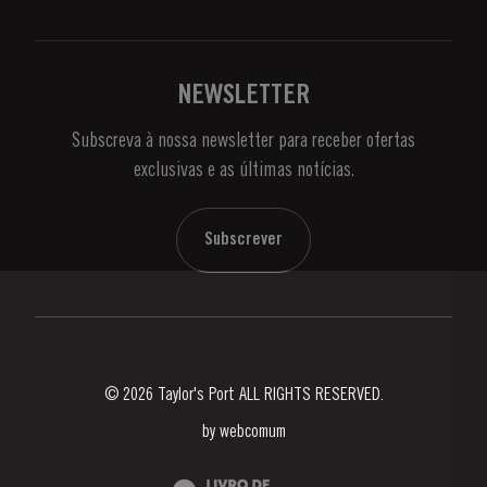
Política de Privacidade
Comprar
Links
Vinhas e Adegas
Contactos
NEWSLETTER
Sobre a Taylor's
Subscreva à nossa newsletter para receber ofertas
Notícias e Eventos
exclusivas e as últimas notícias.
Blog
Contactos
Subscrever
© 2026 Taylor's Port ALL RIGHTS RESERVED.
by
webcomum