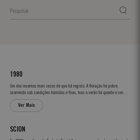
1980
Um dos invernos mais secos de que há registo. A floração foi pobre,
ocorrendo sob condições húmidas e frias, mas o verão foi quente e seco. A
vindima começou a 29 de setembro e o tempo, em geral, manteve-se seco.
Ver Mais
As condições permaneceram excelentes durante toda a vindima. As...
SCION