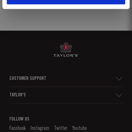
CUSTOMER SUPPORT
Sitemap
TAYLOR'S
Distribuidores e Retalhistas
Vinho do Porto
Responsabilidade Corporativa
O que é o Vinho do Porto?
FOLLOW US
Canal de Denúncias
Como Apreciar
Facebook
Instagram
Twitter
Youtube