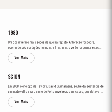
1980
Um dos invernos mais secos de que há registo. A floração foi pobre,
ocorrendo sob condições húmidas e frias, mas o verão foi quente e seco. A
vindima começou a 29 de setembro e o tempo, em geral, manteve-se seco.
Ver Mais
As condições permaneceram excelentes durante toda a vindima. As...
SCION
Em 2008, o enólogo da Taylor’s, David Guimaraens, soube da existência de
um muito velho e raro vinho do Porto envelhecido em casco, que datava do
período anterior à chegada da filoxera ao Douro, praga que destruiu a
Ver Mais
maior parte das vinhas da região. O vinho, com mais de 150 anos de
idade,...