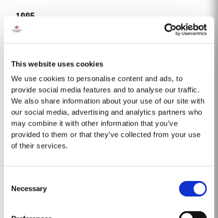
1995
O primeiro vinho do Porto Vargellas Vinha Velha produzido. Na colheita de
1995 decidiu-se, excecionalmente, individualizar as melhores vinhas
destas parcelas da Vinha Velha e vindimar as suas uvas separadamente.
This website uses cookies
Ver Mais
Este raro vinho representa a quintessência de uma das melhores vinhas
do mundo. Uma atípica primavera quente...
We use cookies to personalise content and ads, to
provide social media features and to analyse our traffic.
We also share information about your use of our site with
2012
our social media, advertising and analytics partners who
O inverno que precedeu a vindima de 2012 foi muito mais seco e frio do
may combine it with other information that you’ve
que o normal. O abrolhamento ocorreu na terceira semana de março sob
provided to them or that they’ve collected from your use
condições muito secas. Em abril e maio ocorreram bons níveis de
of their services.
Ver Mais
precipitação. No final de maio, as vinhas apresentavam um baixo vigor,
causado pela...
Consent
2024
Necessary
Selection
O inverno de 2023/24 trouxe um regresso bem-vindo da precipitação pelo
segundo ano consecutivo. Apesar de as temperaturas terem sido