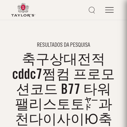
RESULTADOS DA PESQUISA
축구상대전적
cddc7쩜컴 프로모
션코드 B77 타워
팰리스토토㍎과
천다이사이Ю축