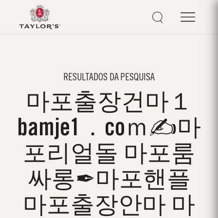
RESULTADOS DA PESQUISA
마포출장건마１
bamje1．coｍ✍마
포리얼돌 마포룸
싸롱✒마포핸플
마포출장안마 마