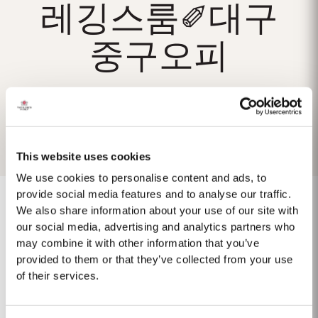
레깅스룸✐대구
중구오피
This website uses cookies
We use cookies to personalise content and ads, to
provide social media features and to analyse our traffic.
We also share information about your use of our site with
our social media, advertising and analytics partners who
1975 SINGLE HARVEST
may combine it with other information that you’ve
provided to them or that they’ve collected from your use
Taylor's ist stolz darauf, den 1975 Single Harvest Port vorzustellen, die
of their services.
neueste Ergänzung unserer prestigeträchtigen Kollektion von 50 Jahre
alten Single Harvest Ports. Diese limitierte Auflage, die fünf Jahrzehnte
Mehr
lang in gereiften Eichenfässern gereift ist, verkörpert Taylors Engagement