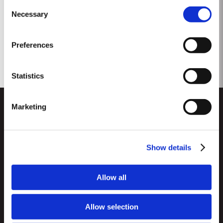
Consent
für Exzellenz,...
Necessary
Selection
Preferences
Statistics
Marketing
Show details
CUSTOMER SUPPORT
Allow all
Seitenverzeichnis
TAYLOR'S
Importeure und Wichtigste Fachhändler
Allow selection
Portwein