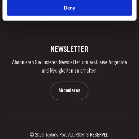
Unternehmensverantwortung
Was Ist Portwein?
Deny
FOLLOW US
Denunciation Platform
Portweingenuss
Facebook
Instagram
Twitter
Youtube
Datenschutzpolitik
Portwein kaufen
Links
Weingüter & Kellereien
Kontaktieren Sie uns
NEWSLETTER
Über Taylor's
Abonnieren Sie unseren Newsletter, um exklusive Angebote
Nachrichten
und Neuigkeiten zu erhalten.
Blog
Kontaktieren Sie uns
Abonnieren
© 2026 Taylor's Port ALL RIGHTS RESERVED.