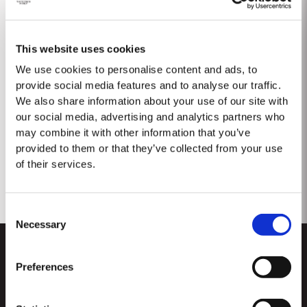
This website uses cookies
We use cookies to personalise content and ads, to
provide social media features and to analyse our traffic.
IMPORTEURE UND WICHTIGSTE
We also share information about your use of our site with
our social media, advertising and analytics partners who
FACHHÄNDLER
may combine it with other information that you’ve
provided to them or that they’ve collected from your use
of their services.
Finden Sie, wo Sie Taylor's Port kaufen können.
Kontaktieren Sie uns
Consent
Necessary
Selection
Preferences