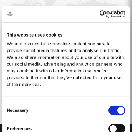
This website uses cookies
We use cookies to personalise content and ads, to
provide social media features and to analyse our traffic.
We also share information about your use of our site with
our social media, advertising and analytics partners who
IMPORTEURE UND WICHTIGSTE
may combine it with other information that you’ve
provided to them or that they’ve collected from your use
FACHHÄNDLER
of their services.
Finden Sie, wo Sie Taylor's Port kaufen können.
Consent
Necessary
Selection
Kontaktieren Sie uns
Preferences