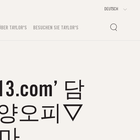
ÜBER TAYLOR'S
BESUCHEN SIE TAYLOR'S
.com’ 담
담양오피▽
마