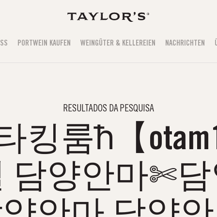
USS
PORTWEIN KAUFEN
WEINGÜTER & KELLEREIEN
NACHRICHTEN
RESULTADOS DA PESQUISA
킹룸ħ【otam13
 담양안마✄
양안마 담양안