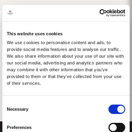
This website uses cookies
1975 SINGLE HARVEST
We use cookies to personalise content and ads, to
provide social media features and to analyse our traffic.
Taylor's ist stolz darauf, den 1975 Single Harvest Port vorzustellen, die
We also share information about your use of our site with
neueste Ergänzung unserer prestigeträchtigen Kollektion von 50 Jahre
our social media, advertising and analytics partners who
alten Single Harvest Ports. Diese limitierte Auflage, die fünf Jahrzehnte
Mehr
lang in gereiften Eichenfässern gereift ist, verkörpert Taylors Engagement
may combine it with other information that you’ve
für Exzellenz,...
provided to them or that they’ve collected from your use
of their services.
Consent
Necessary
Selection
Preferences