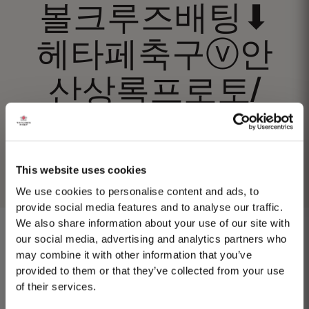
볼크루즈배팅⬇
헤타페축구ⓥ안
산상록프로토/
This website uses cookies
We use cookies to personalise content and ads, to
provide social media features and to analyse our traffic.
We also share information about your use of our site with
our social media, advertising and analytics partners who
may combine it with other information that you’ve
provided to them or that they’ve collected from your use
1975 SINGLE HARVEST
of their services.
Taylor's ist stolz darauf, den 1975 Single Harvest Port vorzustellen, die