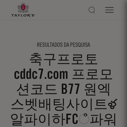
RESULTADOS DA PESQUISA
축구프로토
cddc7.com 프로모
션코드 B77 원엑
스벳배팅사이트ళ
알파이하FCஂ파워