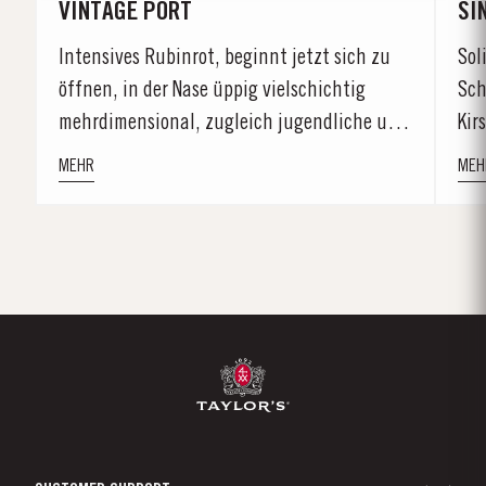
VINTAGE PORT
SI
r
Intensives Rubinrot, beginnt jetzt sich zu
Sol
n
öffnen, in der Nase üppig vielschichtig
Sch
mehrdimensional, zugleich jugendliche und
Kir
gereifte Noten. Aromen von reifen Beeren,
Apr
MEHR
MEH
Lakritz und Karamell mit duftigen
Anklängen von Veilchen.