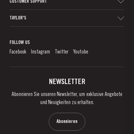
CUSTOMER SUPPORT
Seitenverzeichnis
TAYLOR'S
Importeure und Wichtigste Fachhändler
Portwein
Unternehmensverantwortung
Was Ist Portwein?
FOLLOW US
Denunciation Platform
Portweingenuss
Facebook
Instagram
Twitter
Youtube
Datenschutzpolitik
Portwein kaufen
Links
Weingüter & Kellereien
Kontaktieren Sie uns
NEWSLETTER
Über Taylor's
Abonnieren Sie unseren Newsletter, um exklusive Angebote
Nachrichten
und Neuigkeiten zu erhalten.
Blog
Kontaktieren Sie uns
Abonnieren