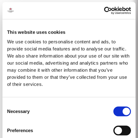
Taylor’s détient l'une des plus vastes réserves de très vieux Porto vieillis
en fût. Ils comprennent une collection de rares Portos d’une seule récolte.
Ce sont des Portos d'une seule année qui atteignent pleine maturité en
Lire la suite
fûts de chêne et affichent...
This website uses cookies
We use cookies to personalise content and ads, to
1900-60
provide social media features and to analyse our traffic.
We also share information about your use of our site with
1900 Millésime abondant, déclaré par presque toutes les maisons, avec
our social media, advertising and analytics partners who
un beau fruit produisant des vins de porto délicats et harmonieux. Les
may combine it with other information that you’ve
vendanges commencent le 1er octobre, plus tard que d’habitude, suite à
provided to them or that they’ve collected from your use
Lire la suite
plusieurs jours de pluie avant une météo calée au beau fixe. «...
of their services.
2018
Consent
Necessary
Selection
NOTES SUR L’ANNÉ VITICOLE ET RÉCOLTE DE 2018 Le cycle viticole 2018
était inhabituel et a eu un effet marqué sur le caractère du vin.
L'année précédente avait été très sèche et chaude et au 15 janvier, près
Preferences
Lire la suite
des deux tiers du pays...