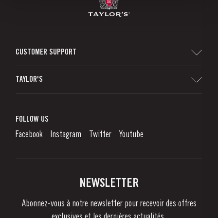
CUSTOMER SUPPORT
Sitemap
TAYLOR'S
Distributeurs et détaillants
Vin de Porto
Responsabilité d'Entreprise
Qu'est-Ce Que Le Vin De Porto?
FOLLOW US
Denunciation Platform
Déguster le Porto
Facebook
Instagram
Twitter
Youtube
Politique de Confidentialité
Acheter
Liens
Vignobles Et Domaines
Contactez-nous
NEWSLETTER
À propos de Taylor's
Abonnez-vous à notre newsletter pour recevoir des offres
Nouvelles
exclusives et les dernières actualités..