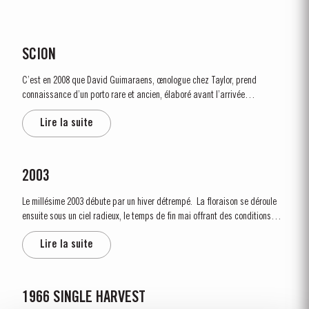
SCION
C’est en 2008 que David Guimaraens, œnologue chez Taylor, prend
connaissance d’un porto rare et ancien, élaboré avant l’arrivée
dévastatrice du phylloxera dans la Vallée du Douro au milieu du 19e siècle.
Lire la suite
Datant d’il y a plus de 150 ans, ce legs précieux appartenait...
2003
Le millésime 2003 débute par un hiver détrempé. La floraison se déroule
ensuite sous un ciel radieux, le temps de fin mai offrant des conditions
idéales, parmi les meilleures observées depuis des années. S’ensuivent
Lire la suite
deux semaines début août qui procurent cette...
1966 SINGLE HARVEST