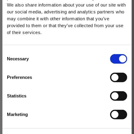
Préparez également une assiette pour égoutter le pain grillé après la
We also share information about your use of our site with
friture.
our social media, advertising and analytics partners who
Tremper un à un les toasts dans le lait, puis dans l'œuf.
may combine it with other information that you’ve
Les faire frire des deux côtés, les égoutter et les enrober dans le mélange
provided to them or that they’ve collected from your use
de sucre et de cannelle.
of their services.
Décorez selon vos goûts et servez.
Consent
Necessary
Selection
GO BACK
PARTAGER
MASTERCLASSES NA TAYLOR'S
Preferences
Follow us on Instagram
Masterclass do dia: Vargellas, disponível todos os dias às 15h. É
necessário fazer reserva.
www.instagram.com/taylorsportwine
Statistics
Marketing