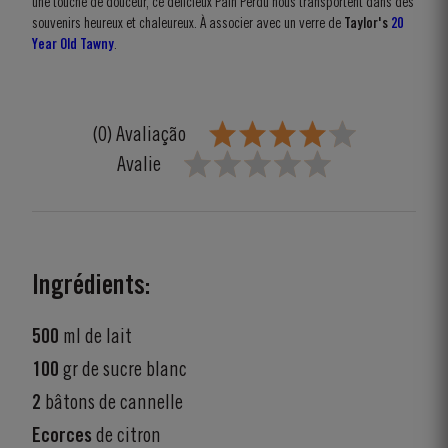
une touche de douceur, ce délicieux Pain Perdu nous transportent dans des
souvenirs heureux et chaleureux. À associer avec un verre de
Taylor's
20
Year Old Tawny
.
(0) Avaliação
Avalie
Ingrédients:
500
ml de lait
100
gr de sucre blanc
2
bâtons de cannelle
Ecorces
de citron