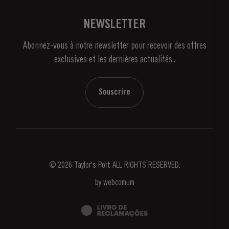
Vignobles Et Domaines
Contactez-nous
NEWSLETTER
À propos de Taylor's
Abonnez-vous à notre newsletter pour recevoir des offres
Nouvelles
exclusives et les dernières actualités..
Blog
Contactez-nous
Souscrire
© 2026 Taylor's Port ALL RIGHTS RESERVED.
by
webcomum