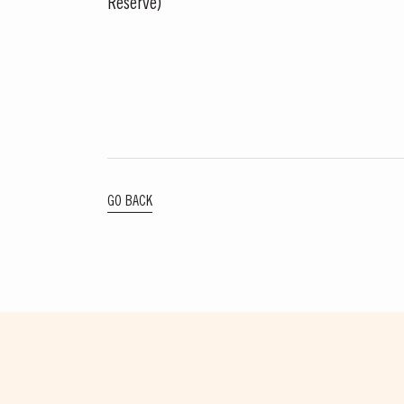
Reserve)
Masterclass do dia: Var
GO BACK