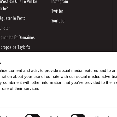
u'est-Ce Que Le Vin De
Instagram
orto?
Twitter
éguster le Porto
Youtube
cheter
ignobles Et Domaines
 propos de Taylor's
ouvelles
s
log
ise content and ads, to provide social media features and to an
rmation about your use of our site with our social media, advertis
ontactez-nous
 combine it with other information that you’ve provided to them o
 use of their services.