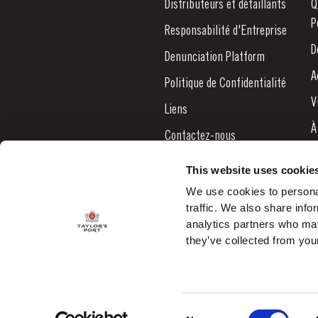
Distributeurs et détaillants
Q
P
Responsabilité d'Entreprise
D
Denunciation Platform
A
Politique de Confidentialité
V
Liens
À
Contactez-nous
N
This website uses cookie
B
We use cookies to personal
traffic. We also share info
C
analytics partners who may
they’ve collected from your
Consent
© 2026 Taylor's Port ALL RIGHTS RESERVED.