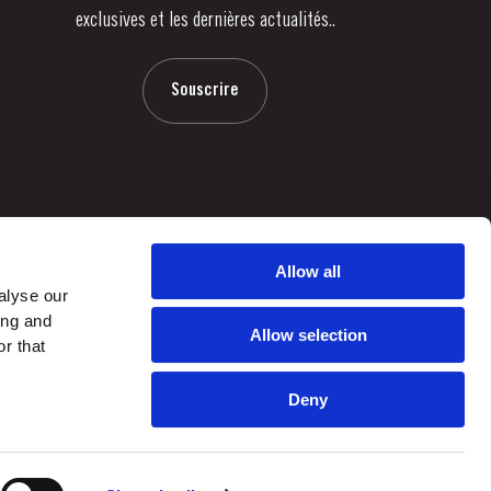
exclusives et les dernières actualités..
Souscrire
Allow all
alyse our
ing and
Allow selection
r that
Deny
by
webcomum