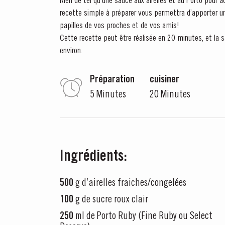
Rien de tel qu’une sauce aux airelles et au Porto pour
recette simple à préparer vous permettra d’apporter une
papilles de vos proches et de vos amis!
Cette recette peut être réalisée en 20 minutes, et la 
environ.
Préparation
cuisiner
5 Minutes
20 Minutes
Ingrédients:
500
g d’airelles fraiches/congelées
100
g de sucre roux clair
250
ml de Porto Ruby (Fine Ruby ou Select
MASTERCLASSE