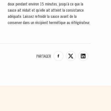
doux pendant environ 15 minutes, jusqu’à ce que la
sauce ait réduit et qu’elle ait atteint la consistance
gellas, disponível todos os dias às 15h. É necessário fazer reserva.
adéquate. Laissez refroidir la sauce avant de la
conserver dans un récipient hermétique au réfrigérateur.
PARTAGER