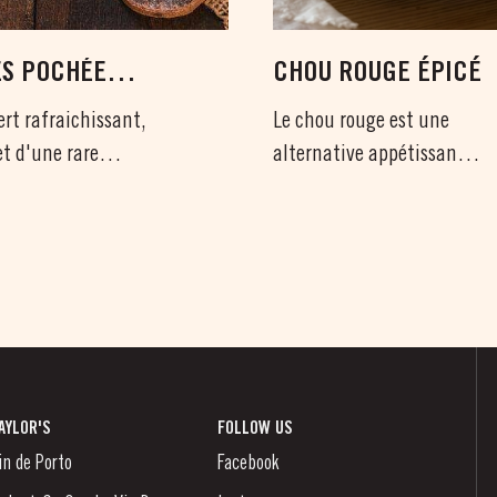
ES POCHÉES
CHOU ROUGE ÉPICÉ
N DE PORTO
ert rafraichissant,
Le chou rouge est une
et d'une rare
alternative appétissante
 peut être servi...
et colorée aux choux de
Bruxelles,...
AYLOR'S
FOLLOW US
in de Porto
Facebook