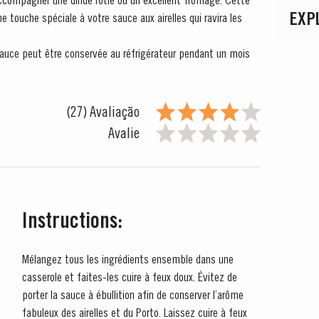
 accompagner une dinde rôtie ou un excellent fromage. Cette
EXP
 touche spéciale à votre sauce aux airelles qui ravira les
sauce peut être conservée au réfrigérateur pendant un mois
(27) Avaliação
Avalie
Instructions:
Mélangez tous les ingrédients ensemble dans une
casserole et faites-les cuire à feux doux. Évitez de
porter la sauce à ébullition afin de conserver l’arôme
fabuleux des airelles et du Porto. Laissez cuire à feux
S NA TAYLOR'S