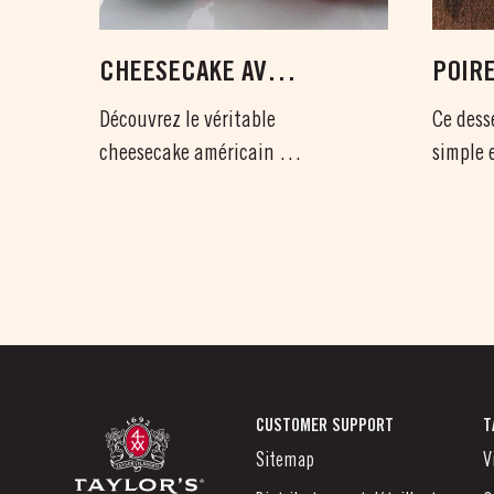
CHEESECAKE AVEC
POIR
VIN DE PORTO
AU VI
Découvrez le véritable
Ce dess
cheesecake américain (et
simple 
non l’ersatz...
élégance
CUSTOMER SUPPORT
T
Sitemap
V