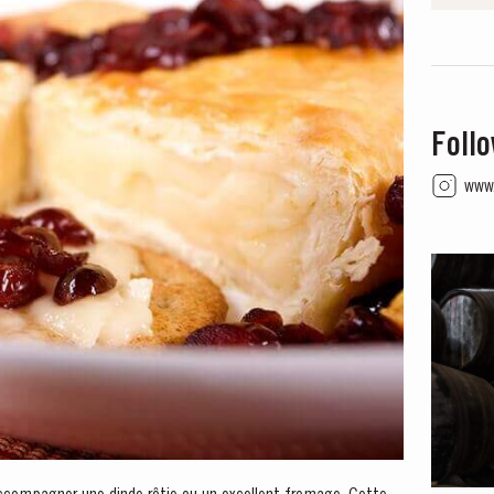
Foll
www.