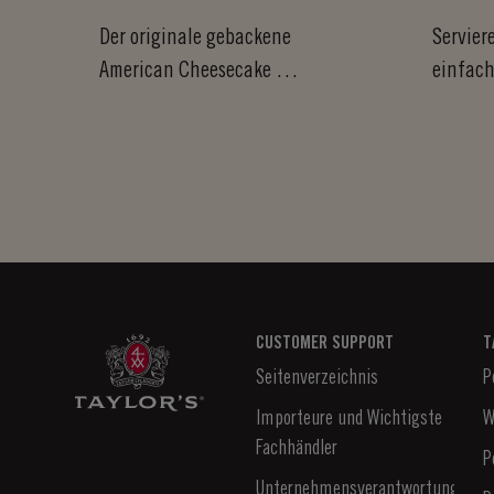
CHEESECAKE
IN P
Der originale gebackene
Servier
American Cheesecake mit
einfach
herbsüßem Waldfrucht-
sehr el
Topping ist zum...
Vanillee
CUSTOMER SUPPORT
T
Seitenverzeichnis
P
Importeure und Wichtigste
W
Fachhändler
P
Unternehmensverantwortung