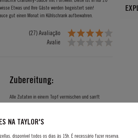
emachte Cranberry-Sauce mit Portwein. Diese ist in nur 20
EXP
ewisse Etwas und Ihre Gäste werden begeistert sein!
e Sauce gut einen Monat im Kühlschrank aufbewahren.
(27) Avaliação
Avalie
Zubereitung:
Alle Zutaten in einem Topf vermischen und sanft
erhitzen, möglichst nicht kochen, um die duftigen
Beeren- und Portweinaromen zu bewahren. Rund 15
Minuten bei schwacher Hitze köcheln bis die Sauce eine
S NA TAYLOR'S
leicht dickliche Konsistenz hat. Abkühlen lassen und die
Sauce luftdicht verschlossen (z.B. in einem Weckglas)
gellas, disponível todos os dias às 15h. É necessário fazer reserva.