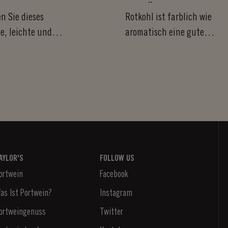
ORTWEIN
GEWÜRZEN UND
en Sie dieses
Rotkohl ist farblich wie
PORTWEIN
e, leichte und
aromatisch eine gute
egante Dessert mit
Alternative zum
is oder frischer...
Rosenkohl und verleiht
dem...
AYLOR'S
FOLLOW US
ortwein
Facebook
as Ist Portwein?
Instagram
ortweingenuss
Twitter