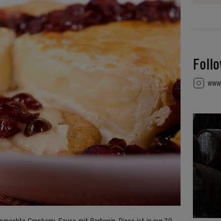
Foll
www.