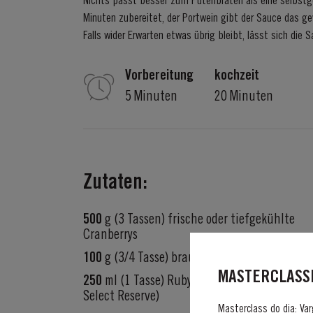
Nichts passt besser zum Putenbraten als eine selbstg
Minuten zubereitet, der Portwein gibt der Sauce das g
Falls wider Erwarten etwas übrig bleibt, lässt sich di
Vorbereitung
kochzeit
5 Minuten
20 Minuten
Zutaten:
500
g (3 Tassen) frische oder tiefgekühlte
Cranberrys
100
g (3/4 Tasse) brauner Zucker
MASTERCLASSE
250
ml (1 Tasse) Ruby Port (Fine Ruby oder
Select Reserve)
Masterclass do dia: Var