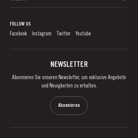
Importeure und Wichtigste Fachhändler
Portwein
Unternehmensverantwortung
Was Ist Portwein?
FOLLOW US
Denunciation Platform
Portweingenuss
Facebook
Instagram
Twitter
Youtube
Datenschutzpolitik
Portwein kaufen
Links
Weingüter & Kellereien
Kontaktieren Sie uns
NEWSLETTER
Über Taylor's
Abonnieren Sie unseren Newsletter, um exklusive Angebote
Nachrichten
und Neuigkeiten zu erhalten.
Blog
Kontaktieren Sie uns
Abonnieren