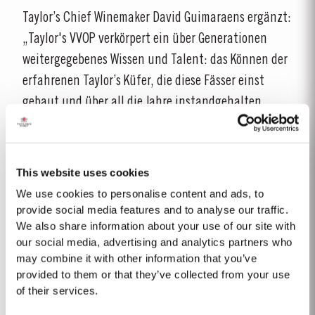
Taylor’s Chief Winemaker David Guimaraens ergänzt:
„Taylor's VVOP verkörpert ein über Generationen
weitergegebenes Wissen und Talent: das Können der
erfahrenen Taylor’s Küfer, die diese Fässer einst
gebaut und über all die Jahre instandgehalten
haben, das Know-how der Kellermeister, die diese
Weine während ihrer langen Reife im Keller
pflegten, und die Kunst der Portweinblender, die
This website uses cookies
Taylor’s VVOP mit dieser unvergleichlichen Balance
We use cookies to personalise content and ads, to
und Finesse vollendeten.“
provide social media features and to analyse our traffic.
We also share information about your use of our site with
Der einzigartige Blend ist einer der ältesten Taylor’s
our social media, advertising and analytics partners who
may combine it with other information that you’ve
Portweine, die bisher freigegeben wurden. Er
provided to them or that they’ve collected from your use
vermählt eine Auswahl kostbarer Portweine, die seit
of their services.
vielen Jahren in den Taylor’s Lodges reifen; einige