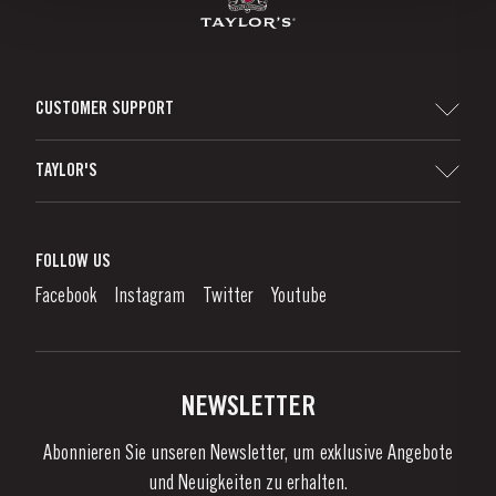
CUSTOMER SUPPORT
Seitenverzeichnis
TAYLOR'S
Importeure und Wichtigste Fachhändler
Portwein
Unternehmensverantwortung
Was Ist Portwein?
FOLLOW US
Denunciation Platform
Portweingenuss
Facebook
Instagram
Twitter
Youtube
Datenschutzpolitik
Portwein kaufen
Links
Weingüter & Kellereien
Kontaktieren Sie uns
NEWSLETTER
Über Taylor's
Abonnieren Sie unseren Newsletter, um exklusive Angebote
Nachrichten
und Neuigkeiten zu erhalten.