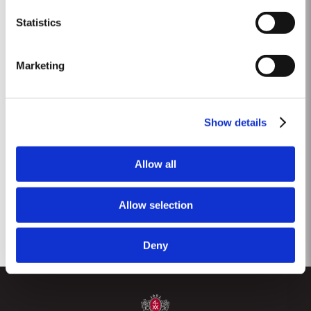
zugleich die Eleganz und frische Säure bewahren,
Statistics
die wir sonst eher mit kühlen Jahren
assoziieren. Beeindruckend beim Taylor’s Vintage
Marketing
Port 2018 sind seine kraftvollen, geradlinigen
Tannine, die aromatische Tiefe und wunderschöne,
vielschichtige Frucht.“
Show details
Allow all
GO BACK
AKTIE
Allow selection
Deny