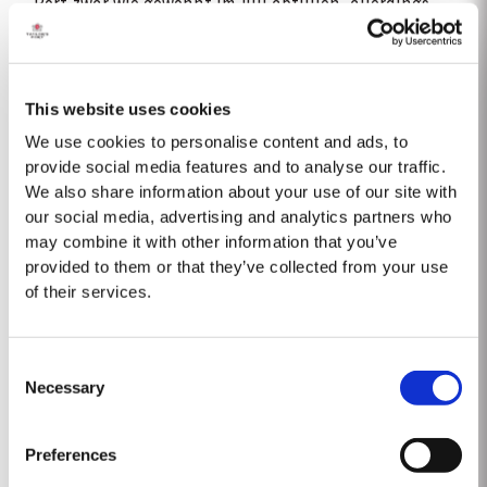
Port zwar wie gewohnt im Juli abfüllen, allerdings
erst Anfang nächsten Jahres auf den Markt
bringen.“
This website uses cookies
We use cookies to personalise content and ads, to
David Guimaraens, Taylor’s Chief-Winemaker:
provide social media features and to analyse our traffic.
„Zu Beginn war das Weinjahr 2018 eine echte
We also share information about your use of our site with
our social media, advertising and analytics partners who
Herausforderung. Doch in den letzten Wochen vor
may combine it with other information that you’ve
der Lese herrschten perfekte Bedingungen für die
provided to them or that they’ve collected from your use
Bereitung herausragender Vintage Ports. Besonders
of their services.
im Douro Superior konnten die Reben von der
Kombination aus intensiver Sommerhitze
Consent
und reichen Grundwasserreserven profitieren, die
Necessary
Selection
sehr oft große Vintage Ports hervorbringt. Die
Trauben entwickelten die, für heiße Reifephasen
Preferences
typische, exzellente phenolische Reife und konnten