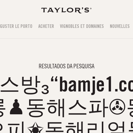
GUSTER LE PORTO
ACHETER
VIGNOBLES ET DOMAINES
NOUVELLES
RESULTADOS DA PESQUISA
스방₃“bamje1.
롱♟동해스파✇
오피✬동해리얼