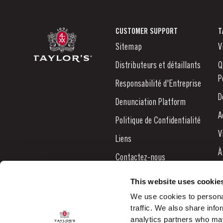
CUSTOMER SUPPORT
T
Sitemap
V
Distributeurs et détaillants
Q
P
Responsabilité d'Entreprise
D
Denunciation Platform
A
Politique de Confidentialité
V
Liens
À
Contactez-nous
N
This website uses cookie
B
We use cookies to personal
traffic. We also share info
C
analytics partners who may