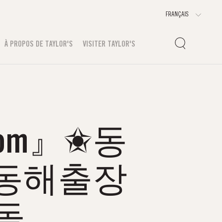
À PROPOS DE TAYLOR'S
VISITER TAYLOR'S
com』✬동
동해출장
돌