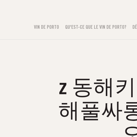
VIN DE PORTO
QU'EST-CE QUE LE VIN DE PORTO?
DÉ
z 동해키
해풀싸