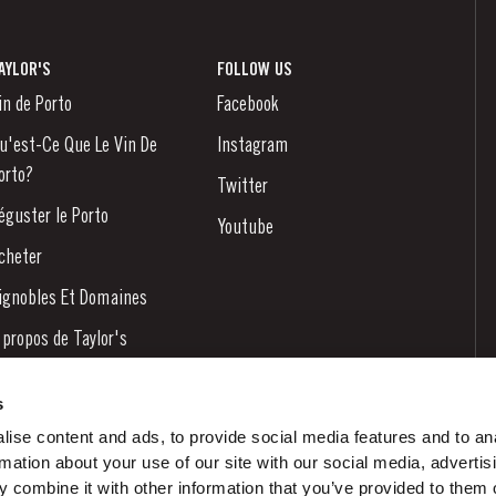
AYLOR'S
FOLLOW US
in de Porto
Facebook
u'est-Ce Que Le Vin De
Instagram
orto?
Twitter
éguster le Porto
Youtube
cheter
ignobles Et Domaines
 propos de Taylor's
ouvelles
s
log
ise content and ads, to provide social media features and to an
rmation about your use of our site with our social media, advertis
ontactez-nous
 combine it with other information that you’ve provided to them o