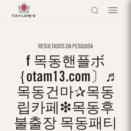
RESULTADOS DA PESQUISA
f 목동핸플ボ
｛otam13.com〕♬
목동건마✰목동
립카페❇목동후
불출장 목동패티