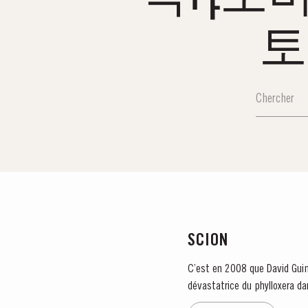
토
SCION
C’est en 2008 que David Guima
dévastatrice du phylloxera dan
appartenait...