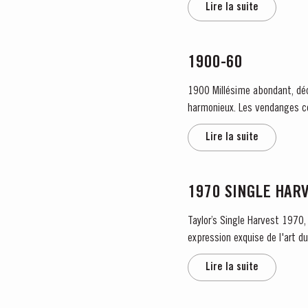
Lire la suite
1900-60
1900 Millésime abondant, déc
harmonieux. Les vendanges co
calée au beau fixe. «...
Lire la suite
1970 SINGLE HAR
Taylor’s Single Harvest 1970,
expression exquise de l'art du vieillissem
gracieusement dans...
Lire la suite