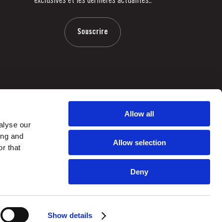
exclusives et les dernières actualités..
Souscrire
Allow all
alyse our
ing and
Allow selection
r that
Deny
by
webcomum
Show details