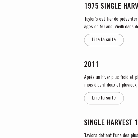
1975 SINGLE HAR
Taylor's est fier de présente
âgés de 50 ans. Vieilli dans 
envers...
Lire la suite
2011
Après un hiver plus froid et 
mois d’avril, doux et pluvieu
la quasi absence de...
Lire la suite
SINGLE HARVEST 
Taylor’s détient l'une des plu