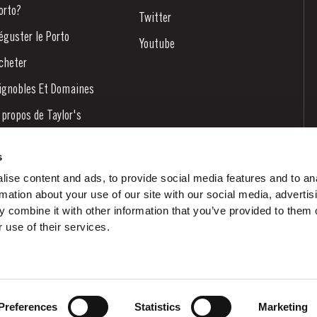
orto?
Twitter
éguster le Porto
Youtube
cheter
ignobles Et Domaines
 propos de Taylor's
ouvelles
s
log
ise content and ads, to provide social media features and to an
rmation about your use of our site with our social media, advertis
ontactez-nous
 combine it with other information that you’ve provided to them o
 use of their services.
Preferences
Statistics
Marketing