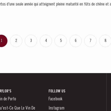
rtos d'une seule année qui atteignent pleine maturité en fûts de chêne et a
1
2
3
4
5
6
7
8
AYLOR'S
FOLLOW US
in de Porto
Facebook
u'est-Ce Que Le Vin De
Instagram