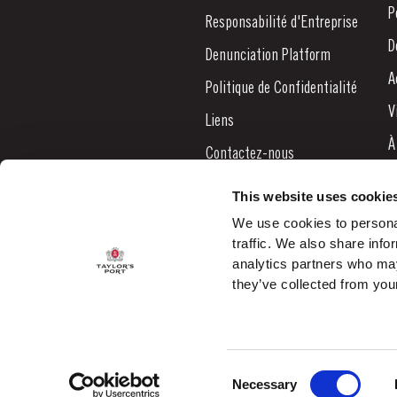
P
Responsabilité d'Entreprise
D
Denunciation Platform
A
Politique de Confidentialité
V
Liens
À
Contactez-nous
N
This website uses cookie
B
We use cookies to personal
traffic. We also share info
C
analytics partners who may
they’ve collected from your
Consent
© 2026 Taylor's Port ALL RIGHTS RESERVED.
Necessary
Selection