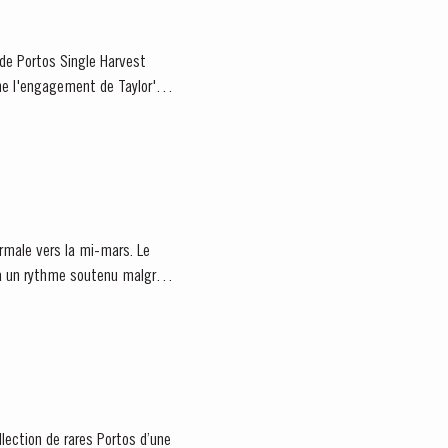
n de Portos Single Harvest
rne l'engagement de Taylor's
ormale vers la mi-mars. Le
t à un rythme soutenu malgré
llection de rares Portos d’une