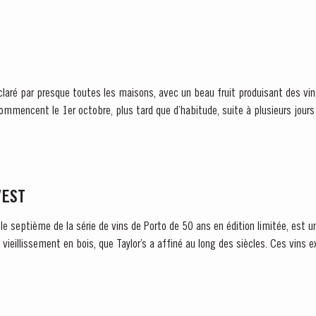
laré par presque toutes les maisons, avec un beau fruit produisant des vin
mmencent le 1er octobre, plus tard que d’habitude, suite à plusieurs jour
VEST
 le septième de la série de vins de Porto de 50 ans en édition limitée, est u
ent en bois, que Taylor’s a affiné au long des siècles. Ces vins extraordinaires vieillissent