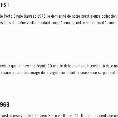
VEST
r le Porto Single Harvest 1975, le dernier né de notre prestigieuse collectio
des fûts de chêne vieillis pendant cinq décennies, cette édition limitée inca
pluvieux que la moyenne depuis 30 ans, le débourrement intervient à date n
x, assure un bon démarrage de la végétation, dont la croissance se poursui
1969
s vastes réserves de très vieux Porto vieillis en fût. Ils comprennent une co