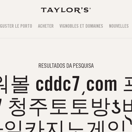
GUSTER LE PORTO
ACHETER
VIGNOBLES ET DOMAINES
NOUVELLES
RESULTADOS DA PESQUISA
 cddc7͵co
77 청주토토방
바일카지노게임