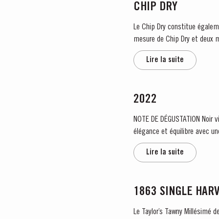
CHIP DRY
Le Chip Dry constitue égaleme
mesure de Chip Dry et deux m
zeste de citron. C’es
Lire la suite
2022
NOTE DE DÉGUSTATION Noir violet foncé avec un bord magenta étroit. Nez exubérant, puissant, frais de cassis et de cerise. Finesse,
élégance et équilibre avec un
Lire la suite
1863 SINGLE HAR
Le Taylor’s Tawny Millésimé d