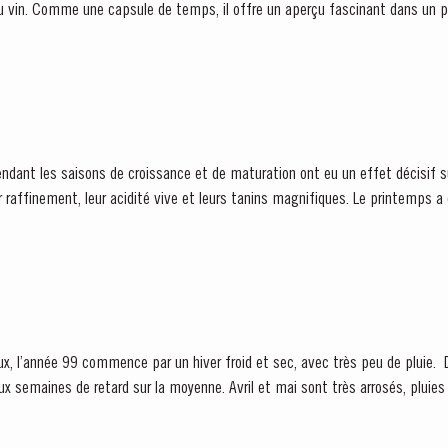
ndant les saisons de croissance et de maturation ont eu un effet décisif su
r raffinement, leur acidité vive et leurs tanins magnifiques. Le printemps 
et des...
née 99 commence par un hiver froid et sec, avec très peu de pluie. Du coup, le débourrement se
ux semaines de retard sur la moyenne. Avril et mai sont très arrosés, pluies 