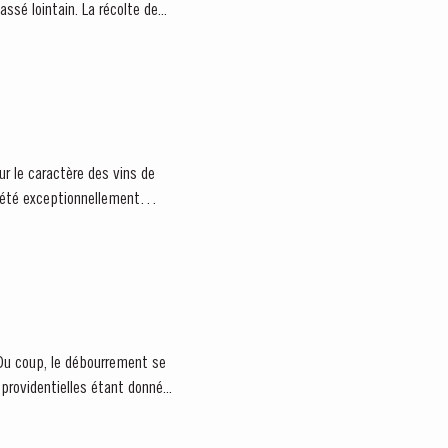
pièce unique dans l'histoire du vin. Comme une capsule de temps, il offre un aperçu fascinant dans un passé lointain. La récolte de...
r le caractère des vins de
a été exceptionnellement
providentielles étant donné...