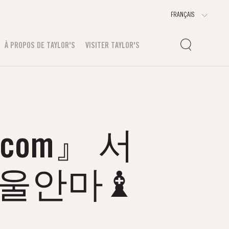
À PROPOS DE TAYLOR'S
VISITER TAYLOR'S
com』 서
서울안마♝