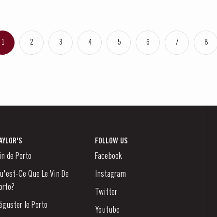
1
2
3
4
5
6
7
8
AYLOR'S
FOLLOW US
in de Porto
Facebook
u'est-Ce Que Le Vin De
Instagram
orto?
Twitter
éguster le Porto
Youtube