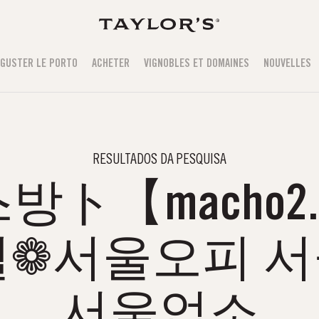
GUSTER LE PORTO
ACHETER
VIGNOBLES ET DOMAINES
NOUVELLES
RESULTADOS DA PESQUISA
ト【macho2.
❁서울오피 
서울업소