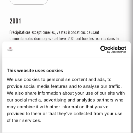
2001
Précipitations exceptionnelles, vastes inondations causant
d’innombrables dommages : cet hiver 2001 bat tous les records dans la
vallée du Douro. Ce n’est qu’à partir d’avril que le temps se stabilise.
Lire la suite
L’été s’avère pour sa part chaud, mais...
This website uses cookies
2015
We use cookies to personalise content and ads, to
L'hiver précédant la récolte de 2015 était exceptionnellement sec. Les
provide social media features and to analyse our traffic.
précipitations dans les mois d'hiver ne représentaient qu'environ les deux
We also share information about your use of our site with
tiers de la moyenne de dix ans, mais il y avait heureusement assez de
our social media, advertising and analytics partners who
Lire la suite
précipitations en octobre et en novembre afin de s'assurer que les...
may combine it with other information that you’ve
provided to them or that they’ve collected from your use
of their services.
1900-60