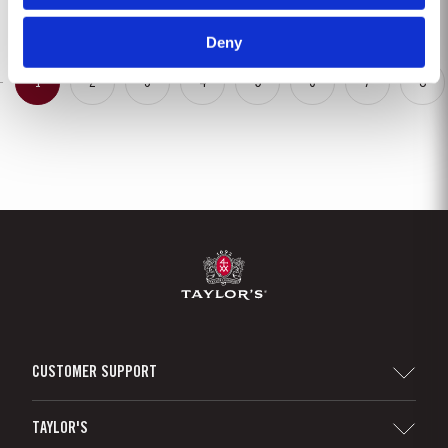
Deny
1
2
3
4
5
6
7
8
CUSTOMER SUPPORT
Sitemap
TAYLOR'S
Distributeurs et détaillants