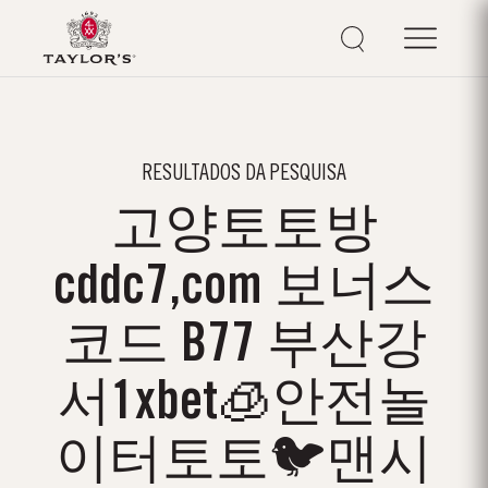
RESULTADOS DA PESQUISA
고양토토방
cddc7,com 보너스
코드 B77 부산강
서1xbet🧊안전놀
이터토토🐦맨시