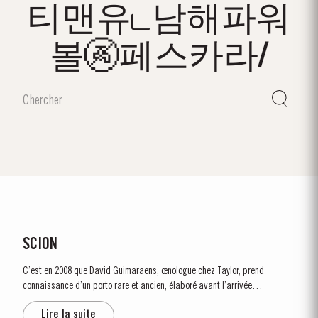
티맨유ட남해파워
볼🚱페스카라/
SCION
C’est en 2008 que David Guimaraens, œnologue chez Taylor, prend
connaissance d’un porto rare et ancien, élaboré avant l’arrivée
dévastatrice du phylloxera dans la Vallée du Douro au milieu du 19e siècle.
Lire la suite
Datant d’il y a plus de 150 ans, ce legs précieux appartenait...