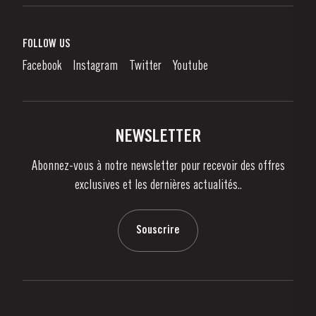
Vin de Porto
Responsabilité d'Entreprise
Qu'est-Ce Que Le Vin De Porto?
FOLLOW US
Denunciation Platform
Déguster le Porto
Facebook
Instagram
Twitter
Youtube
Politique de Confidentialité
Acheter
Liens
Vignobles Et Domaines
Contactez-nous
NEWSLETTER
À propos de Taylor's
Abonnez-vous à notre newsletter pour recevoir des offres
Nouvelles
exclusives et les dernières actualités..
Blog
Contactez-nous
Souscrire