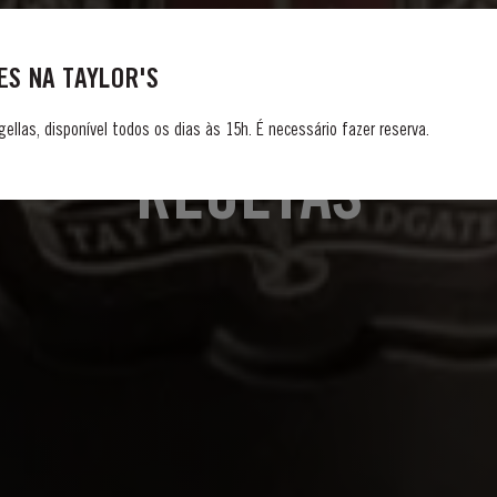
S NA TAYLOR'S
DISFRUTANDO EL VINO DE OPORTO
gellas, disponível todos os dias às 15h. É necessário fazer reserva.
RECETAS