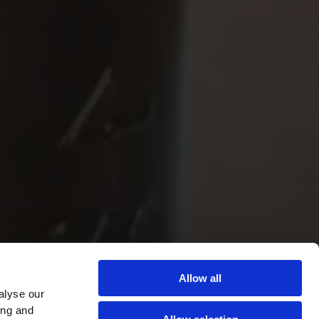
Allow all
alyse our
ing and