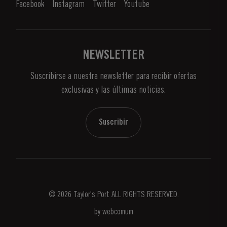
Disfrutando el Vino de Oporto
Facebook
Instagram
Twitter
Youtube
Politica de Privacidad
Comprar
Links
Viñas Y Bodegas
Contactos
NEWSLETTER
Sobre Taylor's
Suscribirse a nuestra newsletter para recibir ofertas
Noticias
exclusivas y las últimas noticias.
Blog
Contactos
Suscribir
© 2026 Taylor's Port ALL RIGHTS RESERVED.
by
webcomum