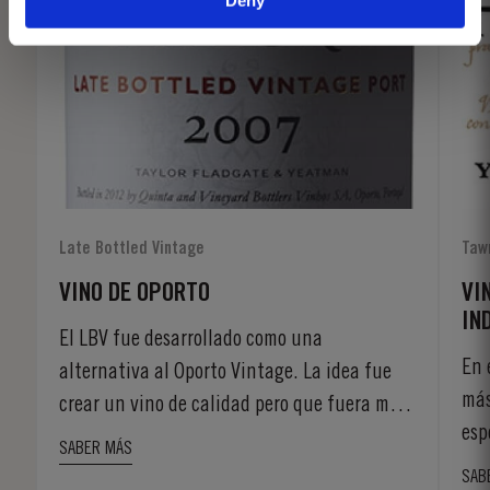
Late Bottled Vintage
Taw
VINO DE OPORTO
VI
IN
El LBV fue desarrollado como una
En 
alternativa al Oporto Vintage. La idea fue
más
crear un vino de calidad pero que fuera más
esp
asequible y destinado al consumo inmediato,
SABER MÁS
son
que se pudiera beber en el día a día, por
SAB