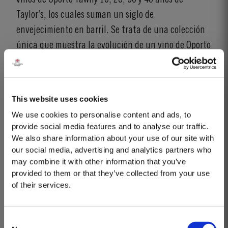
Taylor’s, los cuales suman un siglo de
envejecimiento en barril. Se trata de una colección
única que muestra la evolución de un vino de Oporto
Tawny a medida que envejece en madera; comienza
con el Tawny 10 años, redondo y con sabores a
mermelada, y termina con el Tawny 40 años,
This website uses cookies
suntuoso, maravillosamente complejo y
We use cookies to personalise content and ads, to
concentrado.
provide social media features and to analyse our traffic.
We also share information about your use of our site with
our social media, advertising and analytics partners who
may combine it with other information that you’ve
GO BACK
COMPARTIR
provided to them or that they’ve collected from your use
of their services.
Consent