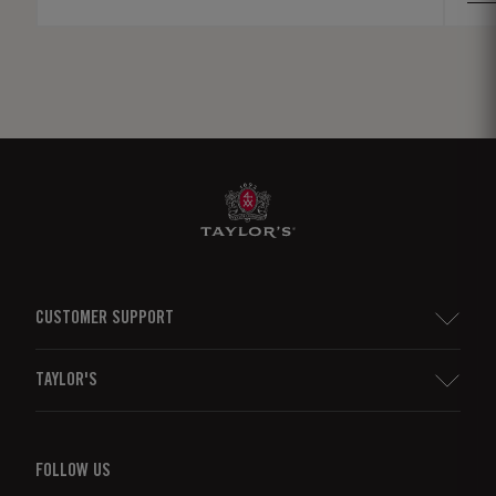
copa, sin que fuera necesario consumir toda
la botella de una sola vez. Más información
sobre el LBV...
CUSTOMER SUPPORT
Sitemap
TAYLOR'S
Distribuidores y minoristas
Vino de Oporto
Responsabilidad Empresarial
¿Qué Es El Vino De Oporto?
FOLLOW US
Denunciation Platform