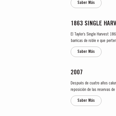
Saber Más
1863 SINGLE HAR
El Taylor’s Single Harvest 18
barricas de roble e que perte
pieza única en la historia del v
Saber Más
2007
Después de cuatro años calur
reposición de las reservas de
del verano. Las temperaturas.
Saber Más