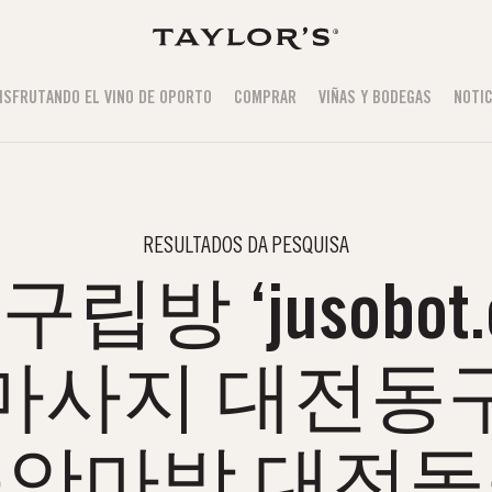
ISFRUTANDO EL VINO DE OPORTO
COMPRAR
VIÑAS Y BODEGAS
NOTIC
RESULTADOS DA PESQUISA
립방 ‘jusobot
마사지 대전동
안마방 대전