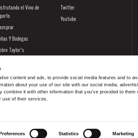
isfrutando el Vino de
Twitter
porto
Youtube
omprar
iñas Y Bodegas
obre Taylor's
oticias
s
log
ise content and ads, to provide social media features and to an
rmation about your use of our site with our social media, advertis
ontactos
 combine it with other information that you’ve provided to them o
 use of their services.
Preferences
Statistics
Marketing