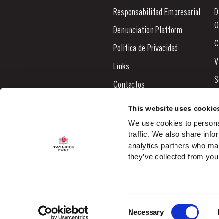
Responsabilidad Empresarial
D
O
Denunciation Platform
C
Politica de Privacidad
V
Links
S
Contactos
N
This website uses cookie
B
We use cookies to personal
traffic. We also share info
C
analytics partners who may
they’ve collected from your
Consent
© 2026 Taylor's Port ALL RIGHTS RESERVED.
Necessary
Selection