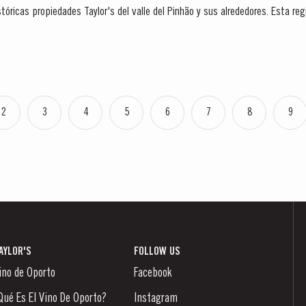
tóricas propiedades Taylor's del valle del Pinhão y sus alrededores. Esta regi
..
2
3
4
5
6
7
8
9
AYLOR'S
FOLLOW US
ino de Oporto
Facebook
Qué Es El Vino De Oporto?
Instagram