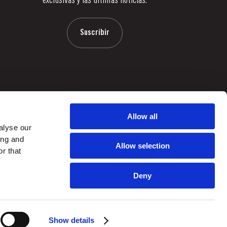
exclusivas y las últimas noticias.
Suscribir
Allow all
alyse our
ing and
Allow selection
r that
Deny
by
webcomum
Show details