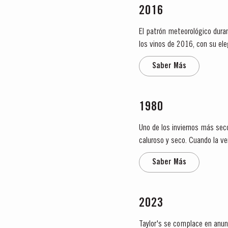
2016
El patrón meteorológico duran
los vinos de 2016, con su el
fuertes lluvias y...
Saber Más
1980
Uno de los inviernos más seco
caluroso y seco. Cuando la v
fueron excelentes durante to
Saber Más
2023
Taylor's se complace en anunc