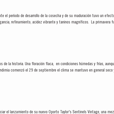
te el período de desarrollo de la cosecha y de su maduración tuvo un efecto
egancia, refinamiento, acidez vibrante y taninos magníficos. La primavera
s de la historia. Una floración flaca, en condiciones húmedas y frías, aunq
endimia comenzó el 29 de septiembre el clima se mantuvo en general seco 
da la temporada de...
iar el lanzamiento de su nuevo Oporto Taylor's Sentinels Vintage, una mezc