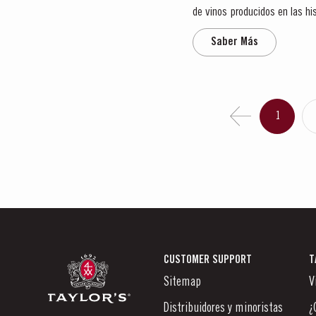
de vinos producidos en las his
es una de las zonas de mayor.
Saber Más
1
CUSTOMER SUPPORT
T
Sitemap
V
Distribuidores y minoristas
¿