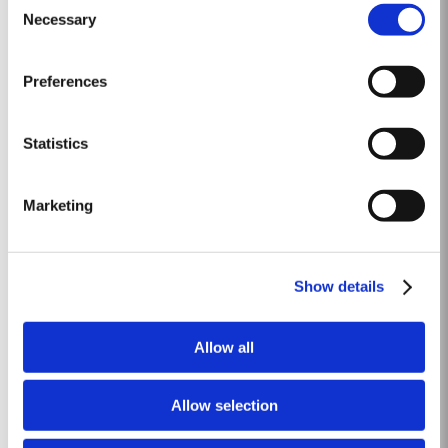
colección de raros Single Harvest. Se trata de oportos de un solo año que
Necessary
Selection
Saber Más
envejecen hasta alcanzar su plena madurez en barricas de roble curadas
y que muestran el año de...
Preferences
1900-60
1900 Vintage abundante en calidad y en cantidad. Vinos de Oporto
Statistics
delicados y armoniosos. Casi todos los productores lo han declarado. Una
vendimia tardía que empezó el 1 de octubre. Unos pocos días de lluvia
Saber Más
antecedieron la vendimia, seguidos por buen tiempo durante toda la
Marketing
temporada. Color rubí de...
2008
Show details
El invierno de 2008 fue más seco y más frío que lo normal. En la localidad
de Pinhão solo cayeron 258 milímetros de lluvia entre los meses de
Allow all
noviembre y marzo. Afortunadamente, abril fue un mes húmedo, lo cual
Saber Más
permitió la suficiente reposición de las reservas subterráneas de...
Allow selection