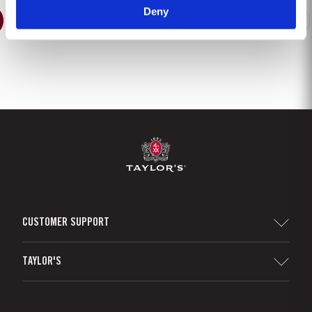
Deny
2
3
4
5
6
7
8
9
CUSTOMER SUPPORT
Sitemap
TAYLOR'S
Distribuidores y minoristas
Vino de Oporto
Responsabilidad Empresarial