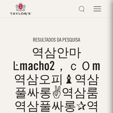
RESULTADOS DA PESQUISA
역삼안마
Ŀmacho2，ｃＯm
역삼오피♝역삼
풀싸롱✌역삼룸
역삼풀싸롱✰역