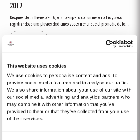
2017
Después de un lluvioso 2016, el año empezó con un invierno frío y seco,
registrándose una pluviosidad cinco veces menor que el promedio de los
últimos treinta años. La brotación ocurrió relativamente temprana,
Saber Más
alrededor del día 10 de marzo. Las condiciones secas que se...
1985
This website uses cookies
El vintage de 1985 fue precedido por un invierno excepcionalmente frío y
We use cookies to personalise content and ads, to
húmedo. El desborre tuvo lugar a principios de abril y la floración a finales
provide social media features and to analyse our traffic.
de mayo. Todo el verano fue caluroso y la vendimia comenzó el 26 de
We also share information about your use of our site with
Saber Más
septiembre. Para el final de la vendimia era evidente que el año había...
our social media, advertising and analytics partners who
may combine it with other information that you’ve
provided to them or that they’ve collected from your use
1976 SINGLE HARVEST
of their services.
Taylor's posee una de las reservas más extensas de oporto añejo
envejecido en barrica de cualquier productor. Entre ellas se incluye una
Consent