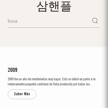
삼핸플
2009
2009 fue un año de rendimientos muy bajos. Esto se debió en parte a la
relativamente pequeña cantidad de fruta producida por todas las
variedades de uva y en parte al verano muy seco. Las principales etapas
Saber Más
del ciclo vitícola tuvieron lugar antes de lo habitual. El desborre ocurrió en
los primeros...