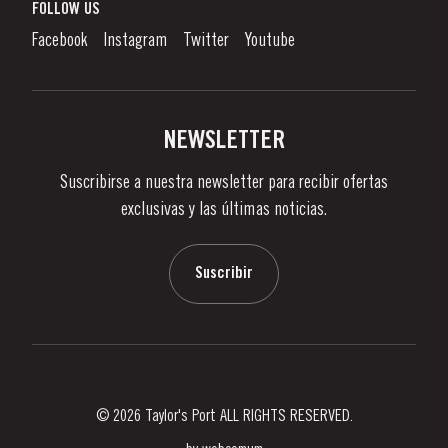
¿Qué Es El Vino De Oporto?
FOLLOW US
Denunciation Platform
Disfrutando el Vino de Oporto
Facebook
Instagram
Twitter
Youtube
Politica de Privacidad
Comprar
Links
Viñas Y Bodegas
Contactos
NEWSLETTER
Sobre Taylor's
Suscribirse a nuestra newsletter para recibir ofertas
Noticias
exclusivas y las últimas noticias.
Blog
Contactos
Suscribir
© 2026 Taylor's Port ALL RIGHTS RESERVED.