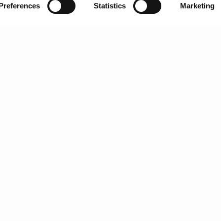
AYLOR'S
FOLLOW US
Preferences
Statistics
Marketing
in de Porto
Facebook
u'est-Ce Que Le Vin De
Instagram
orto?
Twitter
éguster le Porto
Youtube
cheter
ignobles Et Domaines
 propos de Taylor's
ouvelles
log
ontactez-nous