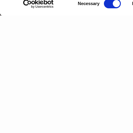
CUSTOMER SUPPORT
T
Necessary
Selection
Sitemap
V
Distributeurs et détaillants
Q
P
Responsabilité d'Entreprise
D
Denunciation Platform
A
Politique de Confidentialité
V
Liens
À
Contactez-nous
N
B
C