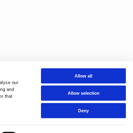
Allow all
alyse our
ing and
Allow selection
r that
Deny