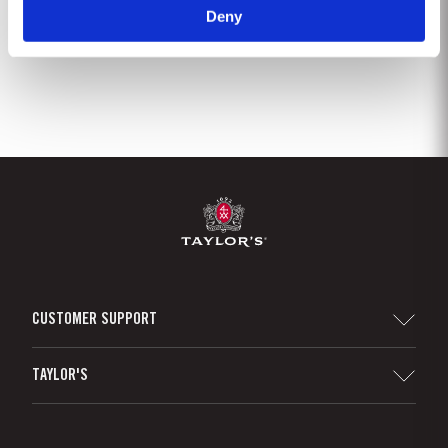
Deny
2
3
4
5
6
7
8
9
CUSTOMER SUPPORT
Sitemap
TAYLOR'S
Distribuidores e Retalhistas
Vinho do Porto
Responsabilidade Corporativa