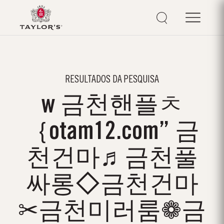
RESULTADOS DA PESQUISA
w 금천핸플ㅊ
｛otam12.com” 금
천건마♬금천풀
싸롱◇금천건마
✂금천미러룸❁금