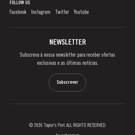
O que é o Vinho do Porto?
FOLLOW US
Canal de Denúncias
Como Apreciar
Facebook
Instagram
Twitter
Youtube
Política de Privacidade
Comprar
Links
Vinhas e Adegas
Contactos
NEWSLETTER
Sobre a Taylor's
Subscreva à nossa newsletter para receber ofertas
Notícias e Eventos
exclusivas e as últimas notícias.
Blog
Contactos
Subscrever
© 2026 Taylor's Port ALL RIGHTS RESERVED.