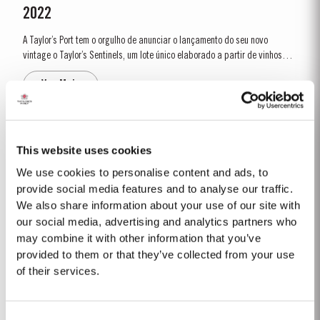
2022
A Taylor’s Port tem o orgulho de anunciar o lançamento do seu novo
vintage o Taylor’s Sentinels, um lote único elaborado a partir de vinhos
produzidos nas históricas propriedades da Taylor’s no Vale do Pinhão.
Ver Mais
Esta sub-região no coração do Vale do Douro é uma das...
1996
This website uses cookies
A temporada vitícola começou com um inverno muito chuvoso. Janeiro e
We use cookies to personalise content and ads, to
fevereiro foram mais frios do que o normal, resultando num tardio
provide social media features and to analyse our traffic.
aparecimento dos rebentos. As condições frescas e chuvosas
We also share information about your use of our site with
Ver Mais
continuaram até justamente antes da floração, a 25 de maio. A floração
our social media, advertising and analytics partners who
teve lugar...
may combine it with other information that you’ve
provided to them or that they’ve collected from your use
1966 SINGLE HARVEST
of their services.
De entre todas as casas produtoras de vinho do Porto a Taylor’s é a que
detém uma das maiores e mais antigas reservas de vinhos do Porto
Consent