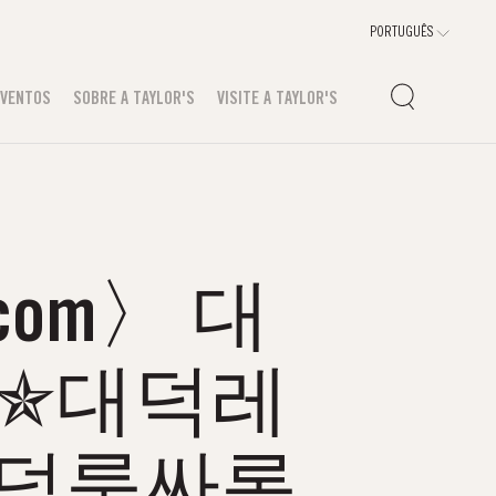
EVENTOS
SOBRE A TAYLOR'S
VISITE A TAYLOR'S
com〉 대
✯대덕레
대덕룸싸롱