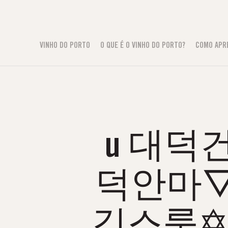
VINHO DO PORTO
O QUE É O VINHO DO PORTO?
COMO APR
u 대덕건
덕안마
깅스룸✡