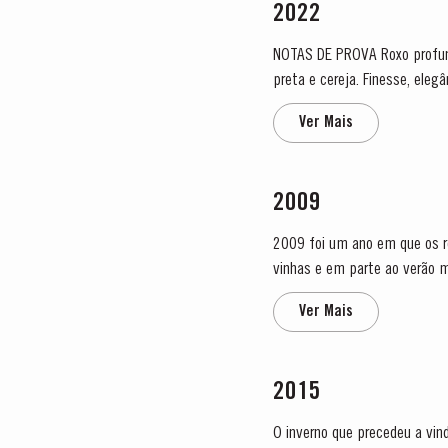
2022
NOTAS DE PROVA Roxo profundo quase negro com uma estreita borda magenta. Nariz exuberante, poderoso e fresco de groselha
preta e cereja. Finesse, eleg
marmelo. Este fundo denso é
Ver Mais
2009
2009 foi um ano em que os r
vinhas e em parte ao verão muito seco. As principais etapas do ciclo da videira tiveram lug
aparição dos rebentos a ocorre
Ver Mais
2015
O inverno que precedeu a vin