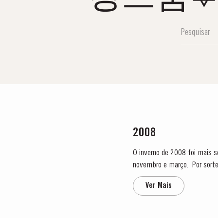
2008
O inverno de 2008 foi mais 
novembro e março. Por sorte, abril foi um mês chuvoso, o que permitiu a suficiente reposição das reservas de água. A floração teve
lugar em...
Ver Mais