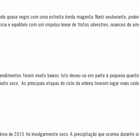
ância e equilíbrio com um impulso linear de frutos silvestres, nuances de am
 sobreposto por uma frescura encantadora...
endimentos foram muito baixos. Isto deveu-se em parte à pequena quantid
ar mais cedo do que o habitual, com a
r nos primeiros dias de...
dima de 2015 foi invulgarmente seco. A precipitação que ocorreu durante o