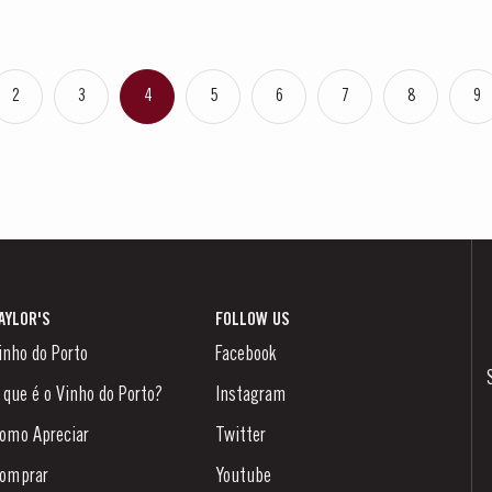
2
3
4
5
6
7
8
9
AYLOR'S
FOLLOW US
inho do Porto
Facebook
 que é o Vinho do Porto?
Instagram
omo Apreciar
Twitter
omprar
Youtube