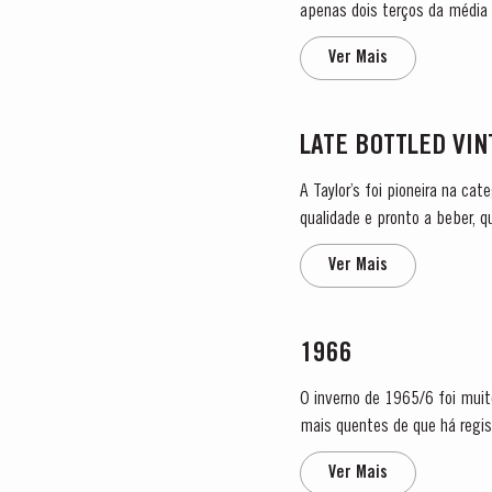
apenas dois terços da média 
assegurar os níveis de água n
Ver Mais
LATE BOTTLED VI
A Taylor’s foi pioneira na ca
qualidade e pronto a beber, 
Porto Vintage, que é engarra
Ver Mais
1966
O inverno de 1965/6 foi muit
mais quentes de que há regis
extremamente quente fizeram 
Ver Mais