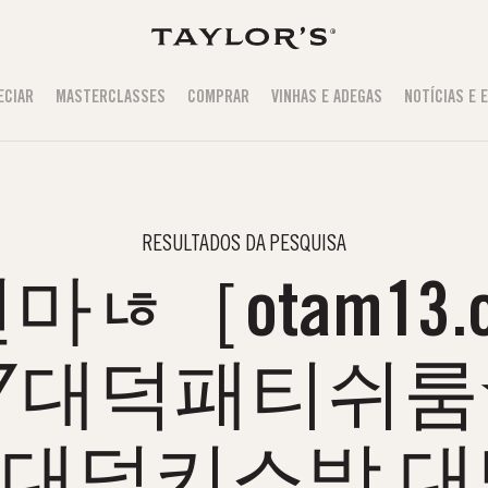
ECIAR
MASTERCLASSES
COMPRAR
VINHAS E ADEGAS
NOTÍCIAS E 
RESULTADOS DA PESQUISA
마ㄶ［otam13.
▽대덕패티쉬룸
대덕키스방 