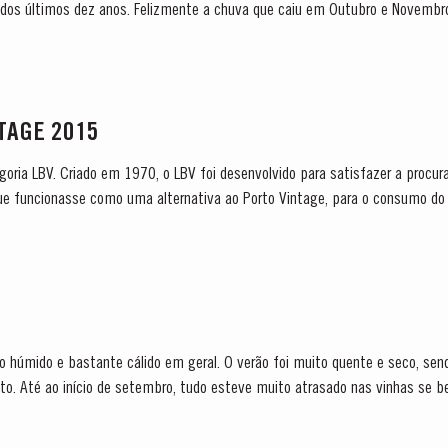
dos últimos dez anos. Felizmente a chuva que caiu em Outubro e Novembro 
a vinha. O tempo seco...
NTAGE 2015
tegoria LBV. Criado em 1970, o LBV foi desenvolvido para satisfazer a procu
que funcionasse como uma alternativa ao Porto Vintage, para o consumo do 
fado após dois anos em madeira e que...
o húmido e bastante cálido em geral. O verão foi muito quente e seco, s
to. Até ao início de setembro, tudo esteve muito atrasado nas vinhas se 
acelerar...