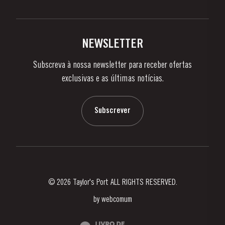
Política de Privacidade
Comprar
Links
Vinhas e Adegas
Contactos
NEWSLETTER
Sobre a Taylor's
Subscreva à nossa newsletter para receber ofertas
Notícias e Eventos
exclusivas e as últimas notícias.
Blog
Contactos
Subscrever
© 2026 Taylor's Port ALL RIGHTS RESERVED.
by
webcomum