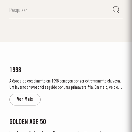
1998
A época de crescimento em 1998 começou por ser extremamente chuvosa.
Um inverno chuvoso foi seguido por uma primavera fria. Em maio, veio o
calor. Os registos relatam um crescimento das varas de 40 cm durante a
Ver Mais
semana de 8 a 11 de maio. Apesar do início da temporada ter sido lento,
as condições...
GOLDEN AGE 50