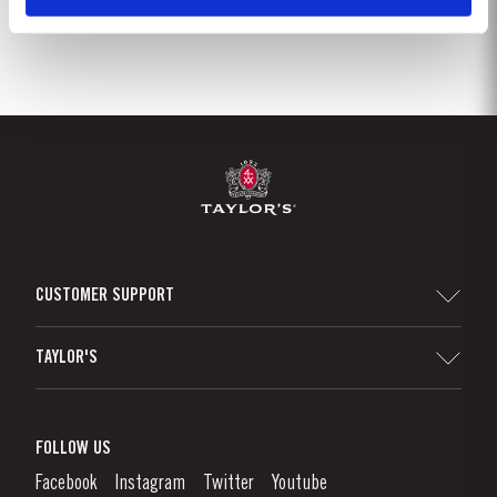
CUSTOMER SUPPORT
Sitemap
TAYLOR'S
Distribuidores e Retalhistas
Vinho do Porto
Responsabilidade Corporativa
O que é o Vinho do Porto?
FOLLOW US
Canal de Denúncias
Como Apreciar
Facebook
Instagram
Twitter
Youtube