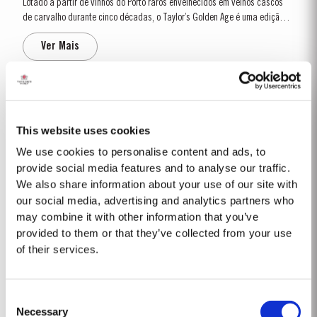
Lotado a partir de vinhos do Porto raros envelhecidos em velhos cascos
de carvalho durante cinco décadas, o Taylor’s Golden Age é uma edição
especial de coleccionador lançada em quantidades limitadas. Este Tawny
Ver Mais
50 anos provém das sub-regiões mais a Este do Vale do Douro, onde...
TAWNY 40 ANOS
O Taylor’s Tawny 40 Anos é um lote de vinhos excepcionalmente raros e
This website uses cookies
antigos, produzido em quantidades limitadas. Vinhos do Porto tintos
We use cookies to personalise content and ads, to
seleccionados, produzidos nas zonas este do Vale do Douro, incluindo
provide social media features and to analyse our traffic.
Ver Mais
quintas próprias da Taylor’s, são envelhecidos em cascos de carvalho nas
We also share information about your use of our site with
caves da...
our social media, advertising and analytics partners who
may combine it with other information that you’ve
1964 SINGLE HARVEST
provided to them or that they’ve collected from your use
of their services.
A Taylor’s tem uma das maiores reservas de vinhos do Porto envelhecidos
em casco, uma das maiores de qualquer produtor. Nela se inclui uma
colecção de Colheitas raras. Estes vinhos do Porto, provenientes de um só
Ver Mais
Consent
ano, atingem a maturação em velhos cascos de carvalho e apresentam a
Necessary
data de colheita no...
Selection