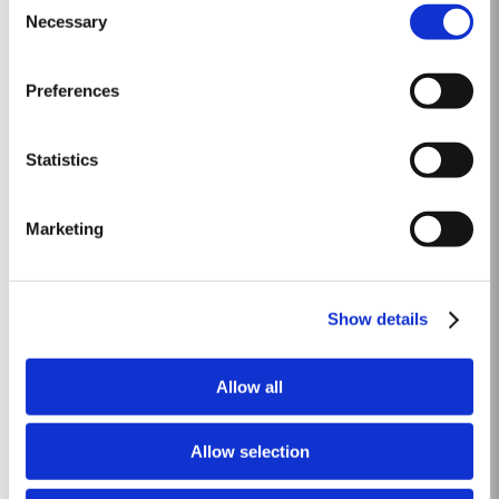
Janeiro quase dois terços do país estava sofrendo com a seca, sendo o
Necessary
Selection
Ver Mais
Vale do Douro uma das áreas mais afectadas. Felizmente, fortes chuvas
em Março evitaram danos nas vinhas e...
Preferences
1983
O inverno de 1982/3 foi marcado pelo tempo extremamente frio durante o
Statistics
mês de fevereiro, nevando no Pinhão, algo que não acontecia há vinte
anos. A floração foi pobre em muitos vinhedos e, em geral, foi um ano
Ver Mais
excecionalmente frio, inclusive durante o mês de agosto. No entanto,
Marketing
setembro foi...
CORONATION PORT
Show details
Para assinalar a Coroação de Sua Majestade o Rei Charles III a 6 de maio
de 2023, a Taylor's reservou uma quantidade muito limitada de Very Very
Allow all
Old Tawny Port para ser engarrafada como uma edição limitada
Ver Mais
comemorativa. Para criar um vinho digno da ocasião, com a sua
importância na vida nacional do...
Allow selection