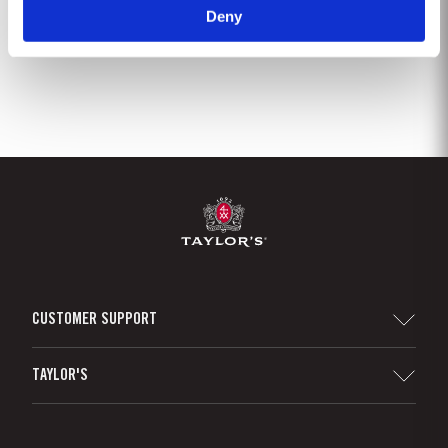
Deny
4
5
6
7
8
9
10
11
CUSTOMER SUPPORT
Sitemap
TAYLOR'S
Distribuidores e Retalhistas
Vinho do Porto
Responsabilidade Corporativa