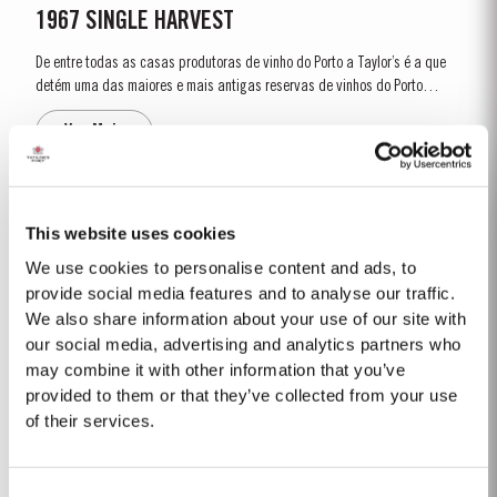
1967 SINGLE HARVEST
De entre todas as casas produtoras de vinho do Porto a Taylor’s é a que
detém uma das maiores e mais antigas reservas de vinhos do Porto
envelhecidos em madeira. Nestas reservas está incluída uma seleção
Ver Mais
muito rara de vinhos do Porto Single Harvest. Estes vinhos do Porto
provêm de um...
CHIP DRY
This website uses cookies
A Taylor’s foi pioneira na elaboração de um vinho do porto branco seco
We use cookies to personalise content and ads, to
para aperitivo. O primeiro lote de Chip Dry fez-se em 1934 e, desde então,
provide social media features and to analyse our traffic.
tem tido devotos seguidores por todo o mundo. O Chip Dry é feito a partir
We also share information about your use of our site with
Ver Mais
de uma selecção de vinhos do porto brancos secos, produzidos a...
our social media, advertising and analytics partners who
may combine it with other information that you’ve
provided to them or that they’ve collected from your use
2018
of their services.
O ciclo da vinha de 2018 foi incomum e teve um efeito marcante no
carácter do vinho. O ano anterior foi muito seco e quente e em 15 de
Consent