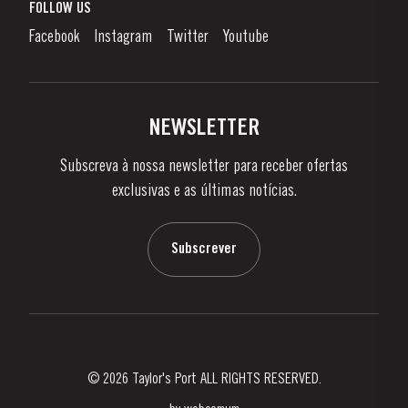
O que é o Vinho do Porto?
FOLLOW US
Canal de Denúncias
Como Apreciar
Facebook
Instagram
Twitter
Youtube
Política de Privacidade
Comprar
Links
Vinhas e Adegas
Contactos
NEWSLETTER
Sobre a Taylor's
Subscreva à nossa newsletter para receber ofertas
Notícias e Eventos
exclusivas e as últimas notícias.
Blog
Contactos
Subscrever
© 2026 Taylor's Port ALL RIGHTS RESERVED.