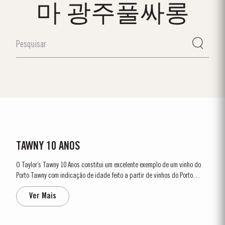
마 광주풀싸롱
TAWNY 10 ANOS
O Taylor’s Tawny 10 Anos constitui um excelente exemplo de um vinho do
Porto Tawny com indicação de idade feito a partir de vinhos do Porto
tintos seleccionados, que tiveram origem nas melhores vinhas do Cima
Ver Mais
Corgo e do Douro Superior. Os vinhos são envelhecidos em cascos de
madeira de aproximadamente 630 litros de...