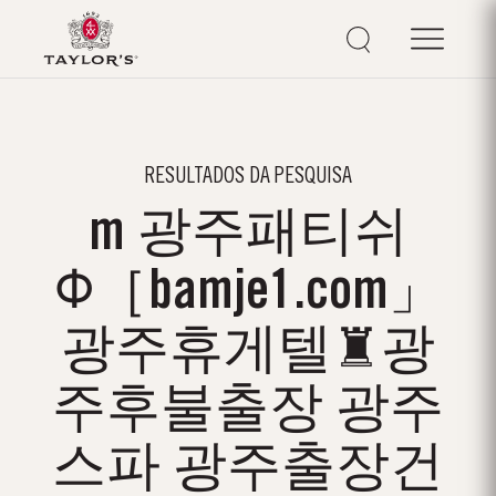
RESULTADOS DA PESQUISA
m 광주패티쉬
Φ［bamje1.com」
광주휴게텔♜광
주후불출장 광주
스파 광주출장건