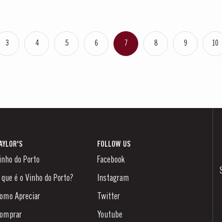
3
4
5
6
7
8
9
10
AYLOR'S
FOLLOW US
inho do Porto
Facebook
 que é o Vinho do Porto?
Instagram
omo Apreciar
Twitter
omprar
Youtube