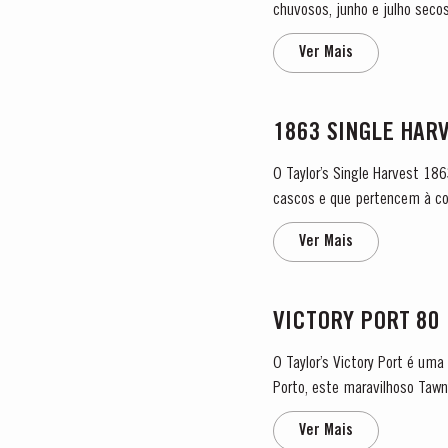
chuvosos, junho e julho sec
vinhos resultantes foram mui
Ver Mais
1863 SINGLE HAR
O Taylor’s Single Harvest 18
cascos e que pertencem à col
Ver Mais
VICTORY PORT 80
O Taylor’s Victory Port é um
Porto, este maravilhoso Tawn
Para criar este vinho...
Ver Mais