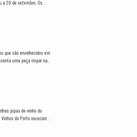
u a 20 de setembro. Os
osos que são envelhecidos em
resenta uma peça ímpar na...
elhas pipas de vinho do
 Vinhos do Porto excecionais.