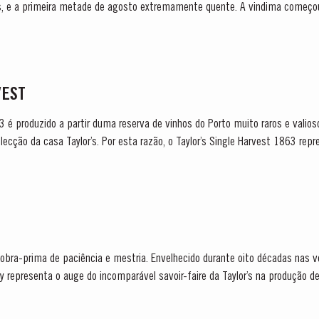
os, e a primeira metade de agosto extremamente quente. A vindima começo
to encorpados, com intensa cor e aromas muito...
VEST
63 é produzido a partir duma reserva de vinhos do Porto muito raros e vali
ecção da casa Taylor’s. Por esta razão, o Taylor’s Single Harvest 1863 rep
a obra-prima de paciência e mestria. Envelhecido durante oito décadas nas v
y representa o auge do incomparável savoir-faire da Taylor’s na produção de