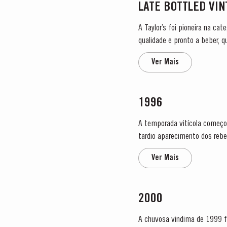
LATE BOTTLED VI
A Taylor’s foi pioneira na ca
qualidade e pronto a beber, 
Porto Vintage, que é engarra
Ver Mais
1996
A temporada vitícola começou
tardio aparecimento dos rebe
floração teve lugar sob...
Ver Mais
2000
A chuvosa vindima de 1999 fo