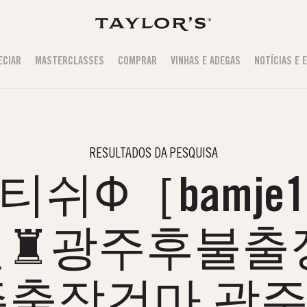
ECIAR
MASTERCLASSES
COMPRAR
VINHAS E ADEGAS
NOTÍCIAS E 
RESULTADOS DA PESQUISA
쉬Φ［bamje1
♜광주후불출
주출장건마 광