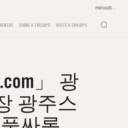
EVENTOS
SOBRE A TAYLOR'S
VISITE A TAYLOR'S
.com」 광
장 광주스
주풀싸롱