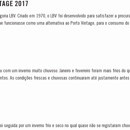
NTAGE 2017
tegoria LBV. Criado em 1970, o LBV foi desenvolvido para satisfazer a procu
que funcionasse como uma alternativa ao Porto Vintage, para o consumo do 
fado após dois anos em madeira e que...
 com um inverno muito chuvoso. Janeiro e fevereiro foram mais frios do q
ntos. As condições frescas e chuvosas continuaram até justamente antes 
i seguida por um inverno frio e seco no qual quase não se registaram chuv