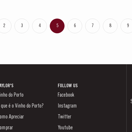
2
3
4
5
6
7
8
9
AYLOR'S
FOLLOW US
inho do Porto
Facebook
 que é o Vinho do Porto?
Instagram
omo Apreciar
Twitter
omprar
Youtube