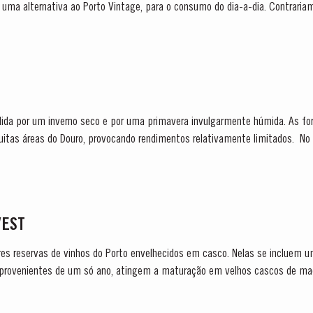
uma alternativa ao Porto Vintage, para o consumo do dia-a-dia. Contraria
m madeira e que envelhece na...
dida por um inverno seco e por uma primavera invulgarmente húmida. As fo
 do Douro, provocando rendimentos relativamente limitados. No entanto, os meses de julho e
VEST
es reservas de vinhos do Porto envelhecidos em casco. Nelas se incluem u
o, provenientes de um só ano, atingem a maturação em velhos cascos de ma
vilhosos,...