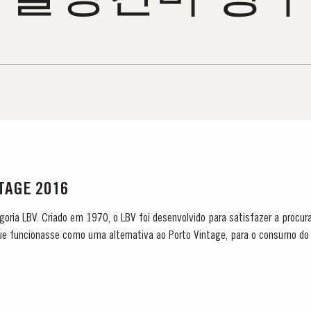
NTAGE 2016
tegoria LBV. Criado em 1970, o LBV foi desenvolvido para satisfazer a procu
que funcionasse como uma alternativa ao Porto Vintage, para o consumo do 
fado após dois anos em madeira e que...