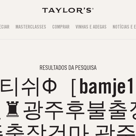
ECIAR
MASTERCLASSES
COMPRAR
VINHAS E ADEGAS
NOTÍCIAS E 
RESULTADOS DA PESQUISA
쉬Φ［bamje1
♜광주후불출
주출장건마 광