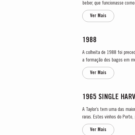
beber, que funcionasse como 
engarrafado após dois anos e
Ver Mais
1988
A colheita de 1988 foi prece
a formação dos bagos em muitas áreas
agosto, críticos para a...
Ver Mais
1965 SINGLE HAR
A Taylor’s tem uma das maior
raras. Estes vinhos do Port
colheita no rótulo. Estes mara
Ver Mais