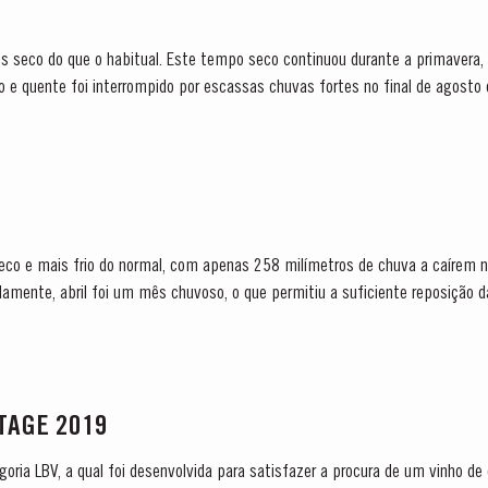
s seco do que o habitual. Este tempo seco continuou durante a primavera,
go e quente foi interrompido por escassas chuvas fortes no final de agos
uma semana mais tarde do que as outras...
seco e mais frio do normal, com apenas 258 milímetros de chuva a caírem 
mente, abril foi um mês chuvoso, o que permitiu a suficiente reposição da
NTAGE 2019
tegoria LBV, a qual foi desenvolvida para satisfazer a procura de um vinho de