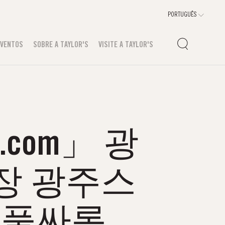
EVENTOS
SOBRE A TAYLOR'S
VISITE A TAYLOR'S
.com」 광
장 광주스
주풀싸롱