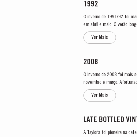
1992
O inverno de 1991/92 foi mai
em abril e maio. O verão lon
Taylor´s começou a vindima 
Ver Mais
2008
O inverno de 2008 foi mais 
novembro e março. Afortunada
floração teve lugar...
Ver Mais
LATE BOTTLED VI
A Taylor’s foi pioneira na ca