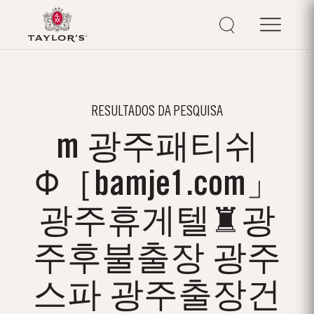
RESULTADOS DA PESQUISA
m 광주패티쉬
Φ［bamje1.com」
광주휴게텔♜광
주후불출장 광주
스파 광주출장건