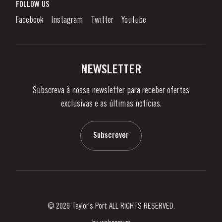
O que é o Vinho do Porto?
FOLLOW US
Canal de Denúncias
Como Apreciar
Facebook
Instagram
Twitter
Youtube
Política de Privacidade
Comprar
Links
Vinhas e Adegas
Contactos
NEWSLETTER
Sobre a Taylor's
Subscreva à nossa newsletter para receber ofertas
Notícias e Eventos
exclusivas e as últimas notícias.
Blog
Contactos
Subscrever
© 2026 Taylor's Port ALL RIGHTS RESERVED.