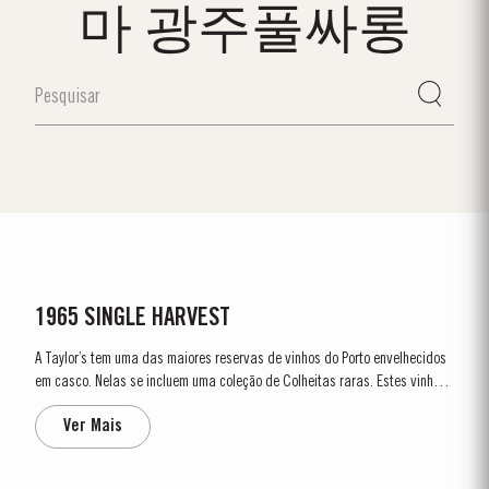
마 광주풀싸롱
1965 SINGLE HARVEST
A Taylor’s tem uma das maiores reservas de vinhos do Porto envelhecidos
em casco. Nelas se incluem uma coleção de Colheitas raras. Estes vinhos
do Porto, provenientes de um só ano, atingem a maturação em velhos
Ver Mais
cascos de madeira e apresentam a data de colheita no rótulo. Estes
maravilhosos,...