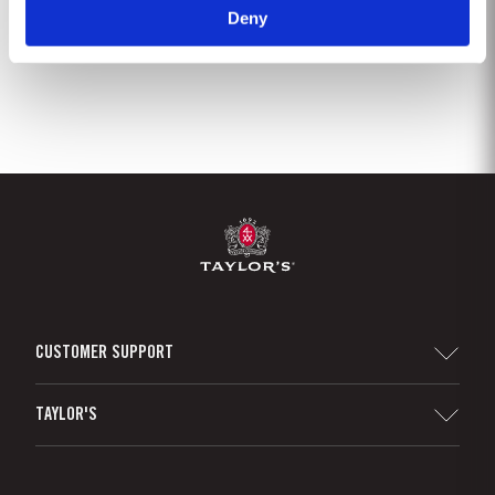
Deny
2
3
4
5
6
7
8
9
CUSTOMER SUPPORT
Sitemap
TAYLOR'S
Distribuidores e Retalhistas
Vinho do Porto
Responsabilidade Corporativa