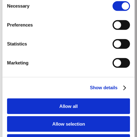
trinta anos. O abrolhamento ocorreu relativamente cedo, por volta de 10
Necessary
Selection
Ver Mais
de Março. As condições secas continuaram na Primavera e o clima quente
de Abril e Maio estimulou o...
Preferences
1900-60
1900 Colheita abundante em qualidade e quantidade. Vinhos do Porto
Statistics
delicados e harmoniosos. Quase todas as empresas declararam este ano
como vintage clássico. A vindima começou tarde, a 1 de outubro. Houve
Ver Mais
uns poucos dias de chuva antes da vindima. Depois o tempo foi sempre
Marketing
bom. Incrível profundidade de cor rubi -...
2003
Show details
O inverno que precedeu a vindima de 2003 foi muito chuvoso. A floração
teve lugar em finais de maio, com tempo cálido e luminoso, em condições
Allow all
tidas como uma das melhores em muitos anos. As duas primeiras
Ver Mais
semanas de agosto proporcionaram o intenso calor do verão que
frequentemente anuncia um grande vinho...
Allow selection