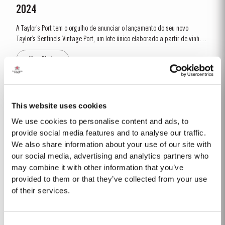
2024
A Taylor’s Port tem o orgulho de anunciar o lançamento do seu novo
Taylor’s Sentinels Vintage Port, um lote único elaborado a partir de vinhos
produzidos nas propriedades históricas da Taylor’s no Vale do Pinhão e
Ver Mais
nas suas imediações. Esta região central do Vale do Douro é...
FIRST ESTATE RESERVE
This website uses cookies
A Taylor’s foi a primeira firma inglesa de Vinho do Porto a visitar a região
We use cookies to personalise content and ads, to
do Alto Douro, com a intenção de comprar vinho. Em 1744, comprou
provide social media features and to analyse our traffic.
a Quinta “Lugar das Lages”, perto da Régua, sendo a primeira firma a
We also share information about your use of our site with
Ver Mais
possuir uma Quinta na região do Douro. Este vinho...
our social media, advertising and analytics partners who
may combine it with other information that you’ve
provided to them or that they’ve collected from your use
2017
of their services.
Após um chuvoso 2016, o ano começou com um Inverno frio e seco,
registando-se uma pluviosidade um quinto menor do que a média de
Consent