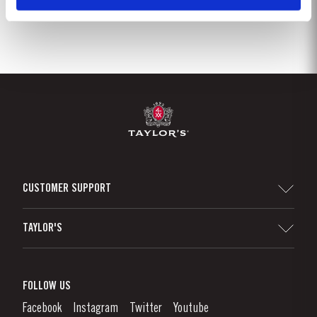
CUSTOMER SUPPORT
Sitemap
TAYLOR'S
Distribuidores e Retalhistas
Vinho do Porto
Responsabilidade Corporativa
O que é o Vinho do Porto?
FOLLOW US
Canal de Denúncias
Como Apreciar
Facebook
Instagram
Twitter
Youtube