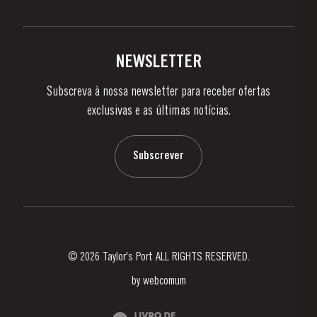
Política de Privacidade
Comprar
Links
Vinhas e Adegas
Contactos
NEWSLETTER
Sobre a Taylor's
Subscreva à nossa newsletter para receber ofertas
Notícias e Eventos
exclusivas e as últimas notícias.
Blog
Contactos
Subscrever
© 2026 Taylor's Port ALL RIGHTS RESERVED.
by
webcomum