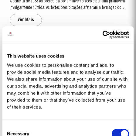
A colheita de 1988 foi precedida por um inverno seco e por uma primavera
invulgarmente húmida. As fortes precipitações afetaram a formação dos
bagos em muitas áreas do Douro, provocando rendimentos relativamente
Ver Mais
limitados. No entanto, os meses de julho e agosto, críticos para a...
1965 SINGLE HARVEST
A Taylor’s tem uma das maiores reservas de vinhos do Porto envelhecidos
This website uses cookies
em casco. Nelas se incluem uma coleção de Colheitas raras. Estes vinhos
We use cookies to personalise content and ads, to
do Porto, provenientes de um só ano, atingem a maturação em velhos
provide social media features and to analyse our traffic.
Ver Mais
cascos de madeira e apresentam a data de colheita no rótulo. Estes
We also share information about your use of our site with
maravilhosos,...
our social media, advertising and analytics partners who
may combine it with other information that you’ve
2024
provided to them or that they’ve collected from your use
of their services.
A Taylor’s Port tem o orgulho de anunciar o lançamento do seu novo
Taylor’s Sentinels Vintage Port, um lote único elaborado a partir de vinhos
produzidos nas propriedades históricas da Taylor’s no Vale do Pinhão e
Ver Mais
Consent
nas suas imediações. Esta região central do Vale do Douro é...
Necessary
Selection