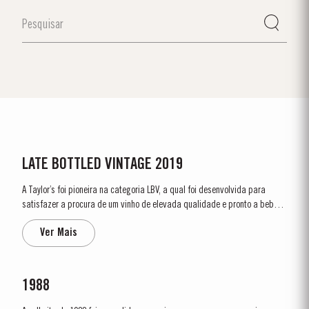
LATE BOTTLED VINTAGE 2019
A Taylor’s foi pioneira na categoria LBV, a qual foi desenvolvida para
satisfazer a procura de um vinho de elevada qualidade e pronto a beber,
que funcionasse como uma alternativa ao Porto Vintage, para o consumo
Ver Mais
do dia-a-dia. Contrariamente ao Porto Vintage, que é engarrafado após
dois anos em madeira e que envelhece na...
1988