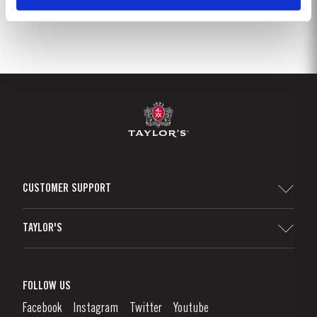
CUSTOMER SUPPORT
Sitemap
TAYLOR'S
Distribuidores e Retalhistas
Vinho do Porto
Responsabilidade Corporativa
O que é o Vinho do Porto?
FOLLOW US
Canal de Denúncias
Como Apreciar
Facebook
Instagram
Twitter
Youtube