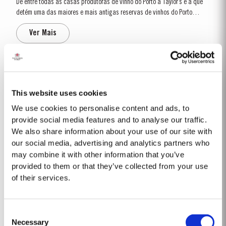
De entre todas as casas produtoras de vinho do Porto a Taylor’s é a que
detém uma das maiores e mais antigas reservas de vinhos do Porto
envelhecidos em madeira. Nestas reservas está incluída uma selecção
Ver Mais
muito rara de vinhos do Porto Single Harvest. Estes vinhos do Porto
provêm de...
2004
O inverno 2003/2004 foi muito seco, registando apenas um terço das
This website uses cookies
chuvas ocorridas no inverno anterior. A falta de água durante o início da
We use cookies to personalise content and ads, to
temporada de crescimento reduziu de sobremaneira a pressão de
provide social media features and to analyse our traffic.
Ver Mais
doenças. Em julho, a maior preocupação recaiu na possibilidade de as
We also share information about your use of our site with
vinhas não terem a...
our social media, advertising and analytics partners who
may combine it with other information that you’ve
1988
provided to them or that they’ve collected from your use
of their services.
A colheita de 1988 foi precedida por um inverno seco e por uma primavera
invulgarmente húmida. As fortes precipitações afetaram a formação dos
bagos em muitas áreas do Douro, provocando rendimentos relativamente
Ver Mais
Consent
limitados. No entanto, os meses de julho e agosto, críticos para a...
Necessary
Selection