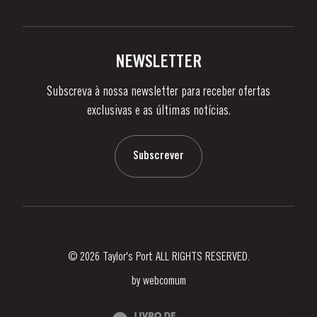
Política de Privacidade
Comprar
Links
Vinhas e Adegas
Contactos
NEWSLETTER
Sobre a Taylor's
Subscreva à nossa newsletter para receber ofertas
Notícias e Eventos
exclusivas e as últimas notícias.
Blog
Contactos
Subscrever
© 2026 Taylor's Port ALL RIGHTS RESERVED.
by
webcomum