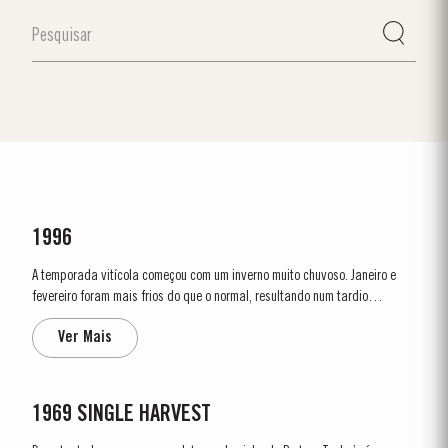
1996
A temporada vitícola começou com um inverno muito chuvoso. Janeiro e
fevereiro foram mais frios do que o normal, resultando num tardio
aparecimento dos rebentos. As condições frescas e chuvosas
Ver Mais
continuaram até justamente antes da floração, a 25 de maio. A floração
teve lugar...
1969 SINGLE HARVEST